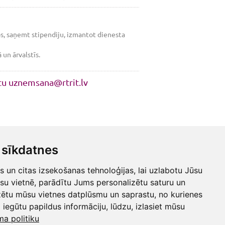
ņos, saņemt stipendiju, izmantot dienesta
un ārvalstīs.
stu uznemsana@rtrit.lv
sīkdatnes
un citas izsekošanas tehnoloģijas, lai uzlabotu Jūsu
su vietnē, parādītu Jums personalizētu saturu un
zētu mūsu vietnes datplūsmu un saprastu, no kurienes
 iegūtu papildus informāciju, lūdzu, izlasiet mūsu
ma politiku