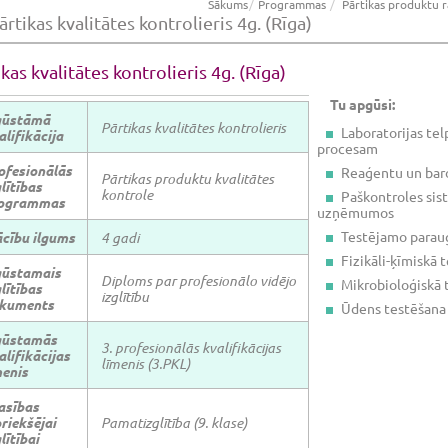
Sākums
Programmas
Pārtikas produktu 
ārtikas kvalitātes kontrolieris 4g. (Rīga)
kas kvalitātes kontrolieris 4g. (Rīga)
Tu apgūsi:
gūstāmā
Pārtikas kvalitātes kontrolieris
Laboratorijas tel
alifikācija
procesam
ofesionālās
Reaģentu un bar
Pārtikas produktu kvalitātes
lītības
kontrole
Paškontroles sist
ogrammas
uzņēmumos
Testējamo paraug
cību ilgums
4 gadi
Fizikāli-ķīmiskā 
gūstamais
Diploms par profesionālo vidējo
Mikrobioloģiskā 
lītības
izglītību
kuments
Ūdens testēšana
gūstamās
3. profesionālās kvalifikācijas
alifikācijas
līmenis (3.PKL)
menis
asības
riekšējai
Pamatizglītība (9. klase)
lītībai