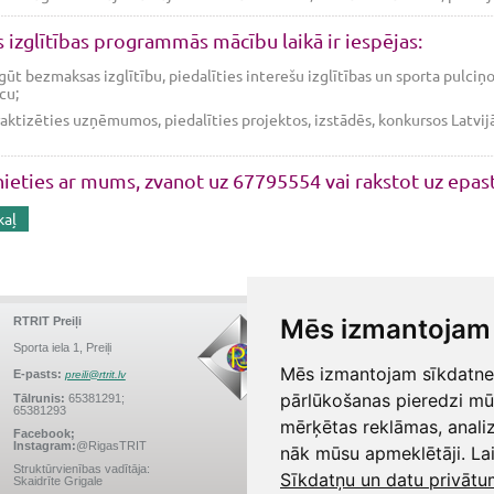
s izglītības programmās mācību laikā ir iespējas:
gūt bezmaksas izglītību, piedalīties interešu izglītības un sporta pulci
cu;
aktizēties uzņēmumos, piedalīties projektos, izstādēs, konkursos Latvijā 
nieties ar mums, zvanot uz 67795554 vai rakstot uz epa
kaļ
Mēs izmantojam 
RTRIT Preiļi
RTRIT Deglava
Augusta Deglava iela 41a,
Sporta iela 1, Preiļi
Rīga
Mēs izmantojam sīkdatnes 
E-pasts:
preili@rtrit.lv
E-pasts:
info.D41@rtrit.lv
pārlūkošanas pieredzi mū
Tālrunis:
65381291;
65381293
Tālrunis:
67147588
mērķētas reklāmas, anali
Facebook;
Facebook; Instagram:
Instagram:
@RigasTRIT
@RigasTRIT
nāk mūsu apmeklētāji. Lai
Struktūrvienības vadītāja:
Struktūrvienības vadītājs:
Sīkdatņu un datu privātu
Skaidrīte Grigale
Raimonds Ezerietis