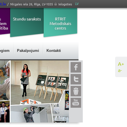
t.lv
LV
/ Nīcgales iela 26, Rīga, LV-1035
Ielogoties
s
Stundu saraksts
RTRIT
jiem
Metodiskais
ītība
centrs
ogiem
Pakalpojumi
Kontakti
A+
a-