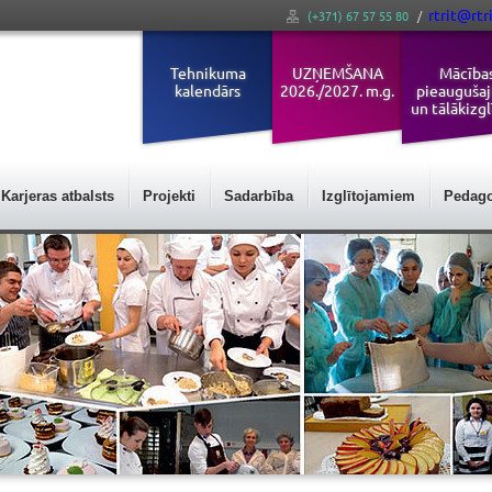
rtrit@rtri
(+371) 67 57 55 80
/
Tehnikuma
UZŅEMŠANA
Mācība
kalendārs
2026./2027. m.g.
pieauguša
un tālākizgl
Karjeras atbalsts
Projekti
Sadarbība
Izglītojamiem
Pedag