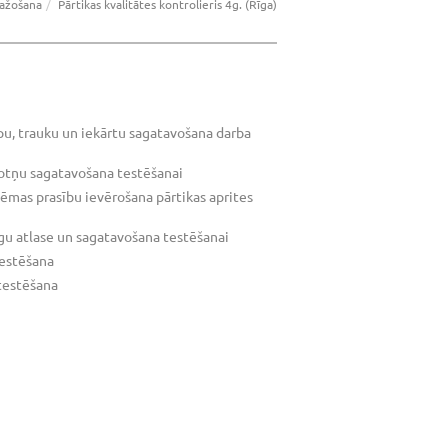
ražošana
Pārtikas kvalitātes kontrolieris 4g. (Rīga)
pu, trauku un iekārtu sagatavošana darba
otņu sagatavošana testēšanai
ēmas prasību ievērošana pārtikas aprites
u atlase un sagatavošana testēšanai
testēšana
testēšana