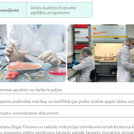
Valsts budžeta finansēta
nansējums
izglītības programma
ammas apraksts un darba iespējas
ojamie praktiskās mācības un kvalifikācijas praksi izvēlas apgūt šādos 
ktantu iesniedzamie dokumenti
ana Rīgas Tūrisma un radošās industrijas tehnikumā notiek konkursa kār
 sniegumu vidējo vērtējumu latviešu valodā, latviešu literatūrā, pirma