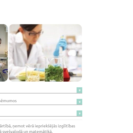
uzņēmumos
tībā, ņemot vērā iepriekšējās izglītības
jā svešvalodā un matemātikā.