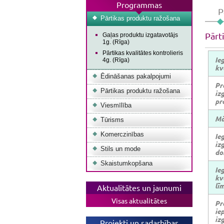
Programmas
P
Pārtikas produktu ražošana
Pārti
Gaļas produktu izgatavotājs
1g. (Rīga)
Pārtikas kvalitātes kontrolieris
Ie
4g. (Rīga)
kv
Ēdināšanas pakalpojumi
Pr
Pārtikas produktu ražošana
izg
pr
Viesmīlība
Mā
Tūrisms
Komerczinības
Ie
izg
Stils un mode
do
Skaistumkopšana
Ie
kv
lī
Aktualitātes un jaunumi
Visas aktualitātes
Pr
iep
izg
Projekti un sadarbības