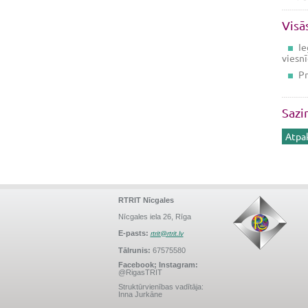
Visā
Ie
viesnī
Pr
Sazi
Atpa
RTRIT Nīcgales
Nīcgales iela 26, Rīga
E-pasts:
rtrit@rtrit.lv
Tālrunis:
67575580
Facebook; Instagram:
@RigasTRIT
Struktūrvienības vadītāja:
Inna Jurkāne