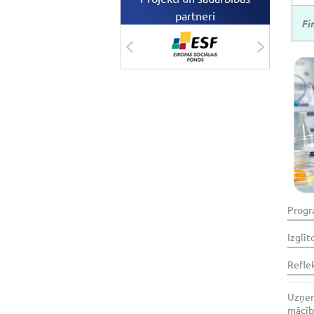
partneri
Fi
Progr
Izglīt
Refle
Uzņemš
mācību