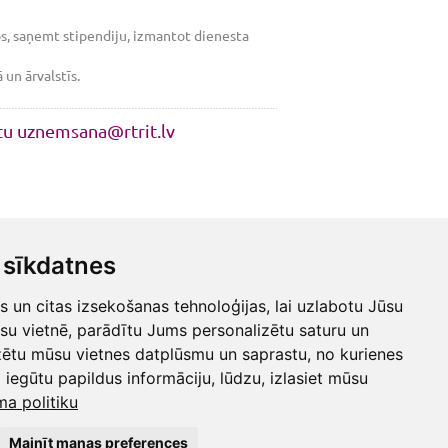
ņos, saņemt stipendiju, izmantot dienesta
un ārvalstīs.
stu uznemsana@rtrit.lv
sīkdatnes
un citas izsekošanas tehnoloģijas, lai uzlabotu Jūsu
su vietnē, parādītu Jums personalizētu saturu un
zētu mūsu vietnes datplūsmu un saprastu, no kurienes
 iegūtu papildus informāciju, lūdzu, izlasiet mūsu
ma politiku
Mainīt manas preferences