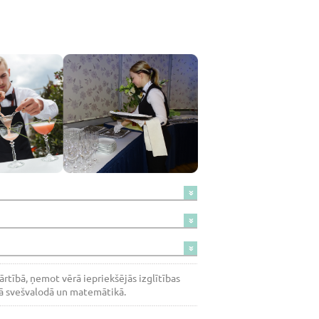
tībā, ņemot vērā iepriekšējās izglītības
jā svešvalodā un matemātikā.