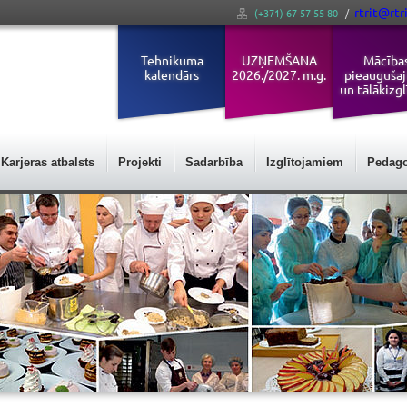
rtrit@rtri
(+371) 67 57 55 80
/
Tehnikuma
UZŅEMŠANA
Mācība
kalendārs
2026./2027. m.g.
pieauguša
un tālākizgl
Karjeras atbalsts
Projekti
Sadarbība
Izglītojamiem
Pedag