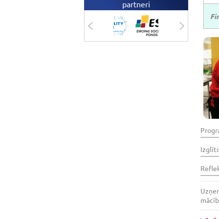
partneri
Fi
Progr
Izglīt
Refle
Uzņemš
mācību