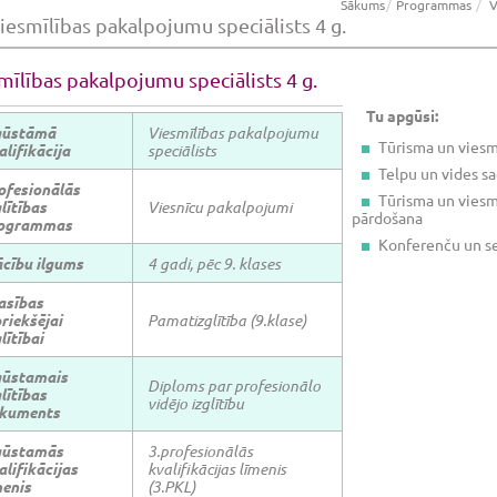
Sākums
Programmas
V
iesmīlības pakalpojumu speciālists 4 g.
mīlības pakalpojumu speciālists 4 g.
Tu apgūsi:
gūstāmā
Viesmīlības pakalpojumu
Tūrisma un vies
alifikācija
speciālists
Telpu un vides s
ofesionālās
Tūrisma un viesm
lītības
Viesnīcu pakalpojumi
pārdošana
ogrammas
Konferenču un s
cību ilgums
4 gadi, pēc 9. klases
asības
riekšējai
Pamatizglītība (9.klase)
lītībai
gūstamais
Diploms par profesionālo
lītības
vidējo izglītību
kuments
gūstamās
3.profesionālās
alifikācijas
kvalifikācijas līmenis
menis
(3.PKL)