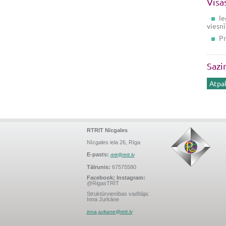
Visā
Ie
viesnī
Pr
Sazi
Atpa
RTRIT Nīcgales
Nīcgales iela 26, Rīga
E-pasts:
rtrit@rtrit.lv
Tālrunis:
67575580
Facebook; Instagram:
@RigasTRIT
Struktūrvienības vadītāja:
Inna Jurkāne
inna.jurkane@rtrit.lv