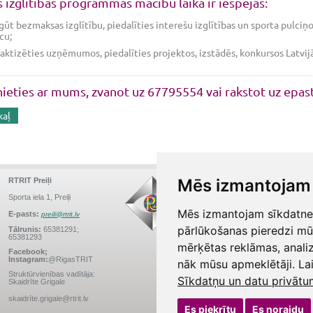
s izglītības programmās mācību laikā ir iespējas:
gūt bezmaksas izglītību, piedalīties interešu izglītības un sporta pulci
cu;
aktizēties uzņēmumos, piedalīties projektos, izstādēs, konkursos Latvijā 
nieties ar mums, zvanot uz 67795554 vai rakstot uz epa
kaļ
Mēs izmantojam 
RTRIT Preiļi
RTRIT Deglava
Augusta Deglava iela 41a,
Sporta iela 1, Preiļi
Rīga
Mēs izmantojam sīkdatnes 
E-pasts:
preili@rtrit.lv
E-pasts:
info.D41@rtrit.lv
pārlūkošanas pieredzi mū
Tālrunis:
65381291;
65381293
Tālrunis:
67147588
mērķētas reklāmas, anali
Facebook;
Facebook; Instagram:
Instagram:
@RigasTRIT
@RigasTRIT
nāk mūsu apmeklētāji. Lai
Struktūrvienības vadītāja:
Struktūrvienības vadītājs:
Sīkdatņu un datu privātu
Skaidrīte Grigale
Raimonds Ezerietis
skaidrīte.grigale@rtrit.lv
raimonds.ezerietis@rtrit.lv
Es piekrītu
Es noraidu