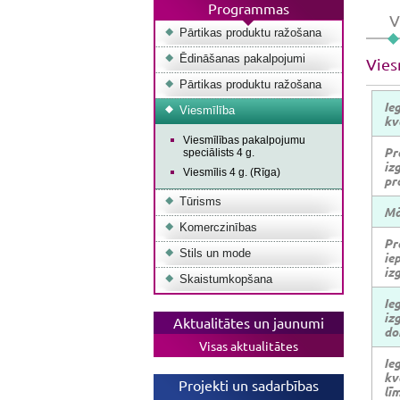
Programmas
V
Pārtikas produktu ražošana
Ēdināšanas pakalpojumi
Vies
Pārtikas produktu ražošana
Ie
Viesmīlība
kv
Viesmīlības pakalpojumu
Pr
speciālists 4 g.
izg
Viesmīlis 4 g. (Rīga)
pr
Tūrisms
Mā
Komerczinības
Pr
Stils un mode
iep
izg
Skaistumkopšana
Ie
izg
Aktualitātes un jaunumi
do
Visas aktualitātes
Ie
kv
Projekti un sadarbības
lī