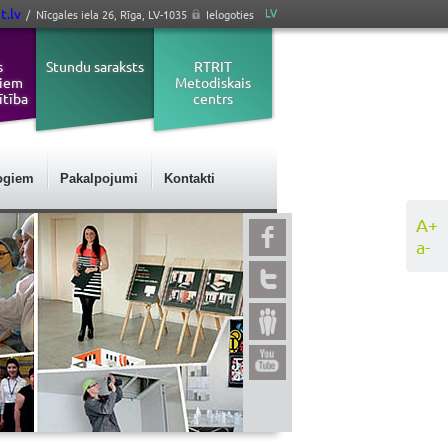
t.lv
LV
/ Nīcgales iela 26, Rīga, LV-1035
Ielogoties
s
Stundu saraksts
RTRIT
jiem
Metodiskais
ītība
centrs
ogiem
Pakalpojumi
Kontakti
A+
a-