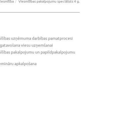
iesmīlība
Viesmīlības pakalpojumu speciālists 4 g.
mīlības uzņēmuma darbības pamatprocesi
agatavošana viesu uzņemšanai
īlības pakalpojumu un papildpakalpojumu
emināru apkalpošana