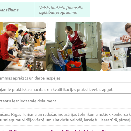
Valsts budžeta finansēta
nansējums
izglītības programma
ammas apraksts un darba iespējas
ojamie praktiskās mācības un kvalifikācijas praksi izvēlas apgūt
ktantu iesniedzamie dokumenti
ana Rīgas Tūrisma un radošās industrijas tehnikumā notiek konkursa kār
 sniegumu vidējo vērtējumu latviešu valodā, latviešu literatūrā, pirma