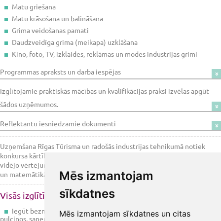
Matu griešana
Matu krāsošana un balināšana
Grima veidošanas pamati
Daudzveidīga grima (meikapa) uzklāšana
Kino, foto, TV, izklaides, reklāmas un modes industrijas grimi
Programmas apraksts un darba iespējas
Izglītojamie praktiskās mācības un kvalifikācijas praksi izvēlas apgūt
šādos uzņēmumos.
Reflektantu iesniedzamie dokumenti
Uzņemšana Rīgas Tūrisma un radošās industrijas tehnikumā notiek
konkursa kārtībā, ņemot vērā iepriekšējās izglītības mācību sniegumu
vidējo vērtējumu latviešu valodā, latviešu literatūrā, pirmajā svešvalodā
Mēs izmantojam
un matemātikā.
sīkdatnes
Visās izglītības programmās mācību laikā ir iespējas:
Iegūt bezmaksas izglītību, piedalīties interešu izglītības un sporta
Mēs izmantojam sīkdatnes un citas
pulciņos, saņemt stipendiju, izmantot dienesta viesnīcu;