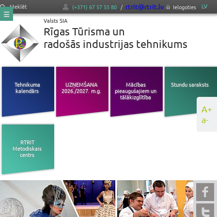
rtrit@rtrit.lv
LV
Meklēt
(+371) 67 57 55 80
/
Ielogoties
Valsts SIA
Rīgas Tūrisma un
radošās industrijas tehnikums
Tehnikuma
UZŅEMŠANA
Mācības
Stundu saraksts
kalendārs
2026./2027. m.g.
pieaugušajiem un
tālākizglītība
A+
a-
RTRIT
Metodiskais
centrs