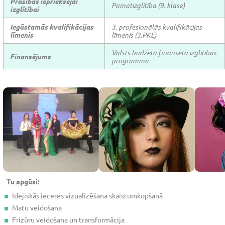
Prasības iepriekšējai
Pamatizglītība (9. klase)
izglītībai
Iegūstamās kvalifikācijas
3. profesionālās kvalifikācijas
līmenis
līmenis (3.PKL)
Valsts budžeta finansēta izglītības
Finansējums
programma
Tu apgūsi:
Idejiskās ieceres vizualizēšana skaistumkopšanā
Matu veidošana
Frizūru veidošana un transformācija