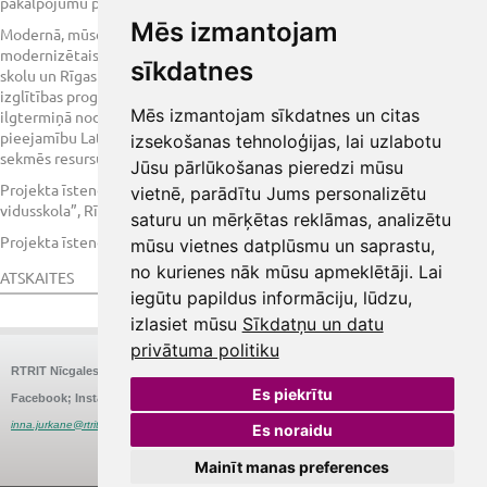
pakalpojumu programma).
Mēs izmantojam
Modernā, mūsdienu prasībām atbilstošā materiāli tehniskā bāze un
modernizētais aprīkojums, piesaistot Rīgas tūrisma un tirdzniecības
sīkdatnes
skolu un Rīgas Purvciema amatu skolu, ļaus īstenot profesionālās
izglītības programmas viesmīlības un tūrisma pakalpojumu nozarēs,
Mēs izmantojam sīkdatnes un citas
ilgtermiņā nodrošinās augsti estētisku vidi, un profesionālās izglītības
pieejamību Latvijas un Eiropas savienības valstu izglītojamajiem, kā arī
izsekošanas tehnoloģijas, lai uzlabotu
sekmēs resursu efektīvāku izmantošanu.
Jūsu pārlūkošanas pieredzi mūsu
Projekta īstenošanas vieta: Valsts SIA „ Rīgas pārtikas ražotāju
vietnē, parādītu Jums personalizētu
vidusskola”, Rīga, Nīcgales iela 26, LV-1035.
saturu un mērķētas reklāmas, analizētu
Projekta īstenošanas ilgums – 30 mēneši.
mūsu vietnes datplūsmu un saprastu,
no kurienes nāk mūsu apmeklētāji. Lai
ATSKAITES
iegūtu papildus informāciju, lūdzu,
izlasiet mūsu
Sīkdatņu un datu
privātuma politiku
RTRIT Nīcgales
Nīcgales iela 26, Rīga
E-pasts:
Tālrunis:
67575580
rtrit@rtrit.lv
Es piekrītu
Facebook; Instagram:
@RigasTRIT
Struktūrvienības vadītāja: Inna Jurkāne
inna.jurkane@rtrit.lv
Es noraidu
Mainīt manas preferences