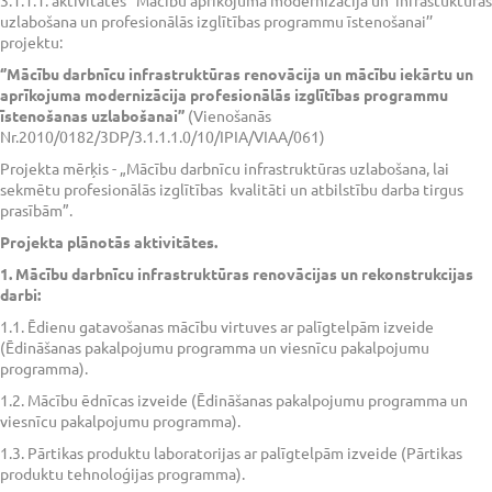
3.1.1.1. aktivitātes ‘’Mācību aprīkojuma modernizācija un infrastuktūras
uzlabošana un profesionālās izglītības programmu īstenošanai’’
projektu:
‘’Mācību darbnīcu infrastruktūras renovācija un mācību iekārtu un
aprīkojuma modernizācija profesionālās izglītības programmu
īstenošanas uzlabošanai’’
(Vienošanās
Nr.2010/0182/3DP/3.1.1.1.0/10/IPIA/VIAA/061)
Projekta mērķis - „Mācību darbnīcu infrastruktūras uzlabošana, lai
sekmētu profesionālās izglītības kvalitāti un atbilstību darba tirgus
prasībām”.
Projekta plānotās aktivitātes.
1. Mācību darbnīcu infrastruktūras renovācijas un rekonstrukcijas
darbi:
1.1. Ēdienu gatavošanas mācību virtuves ar palīgtelpām izveide
(Ēdināšanas pakalpojumu programma un viesnīcu pakalpojumu
programma).
1.2. Mācību ēdnīcas izveide (Ēdināšanas pakalpojumu programma un
viesnīcu pakalpojumu programma).
1.3. Pārtikas produktu laboratorijas ar palīgtelpām izveide (Pārtikas
produktu tehnoloģijas programma).