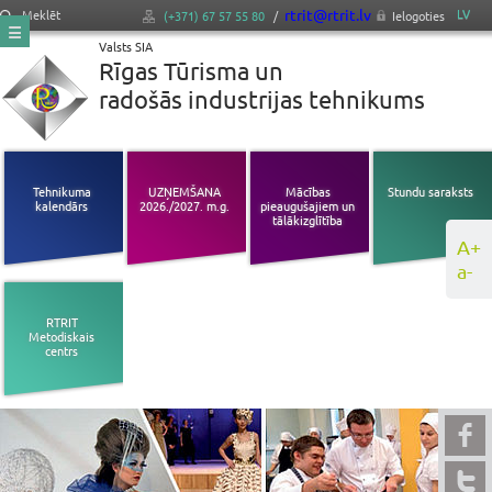
rtrit@rtrit.lv
LV
Meklēt
(+371) 67 57 55 80
/
Ielogoties
Valsts SIA
Rīgas Tūrisma un
radošās industrijas tehnikums
Tehnikuma
UZŅEMŠANA
Mācības
Stundu saraksts
kalendārs
2026./2027. m.g.
pieaugušajiem un
tālākizglītība
A+
a-
RTRIT
Metodiskais
centrs