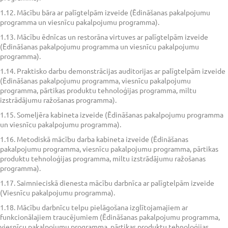
1.12. Mācību bāra ar palīgtelpām izveide (Ēdināšanas pakalpojumu
programma un viesnīcu pakalpojumu programma).
1.13. Mācību ēdnīcas un restorāna virtuves ar palīgtelpām izveide
(Ēdināšanas pakalpojumu programma un viesnīcu pakalpojumu
programma).
1.14. Praktisko darbu demonstrācijas auditorijas ar palīgtelpām izveide
(Ēdināšanas pakalpojumu programma, viesnīcu pakalpojumu
programma, pārtikas produktu tehnoloģijas programma, miltu
izstrādājumu ražošanas programma).
1.15. Someljēra kabineta izveide (Ēdināšanas pakalpojumu programma
un viesnīcu pakalpojumu programma).
1.16. Metodiskā mācību darba kabineta izveide (Ēdināšanas
pakalpojumu programma, viesnīcu pakalpojumu programma, pārtikas
produktu tehnoloģijas programma, miltu izstrādājumu ražošanas
programma).
1.17. Saimnieciskā dienesta mācību darbnīca ar palīgtelpām izveide
(Viesnīcu pakalpojumu programma).
1.18. Mācību darbnīcu telpu pielāgošana izglītojamajiem ar
funkcionālajiem traucējumiem (Ēdināšanas pakalpojumu programma,
viesnīcu pakalpojumu programma, pārtikas produktu tehnoloģijas