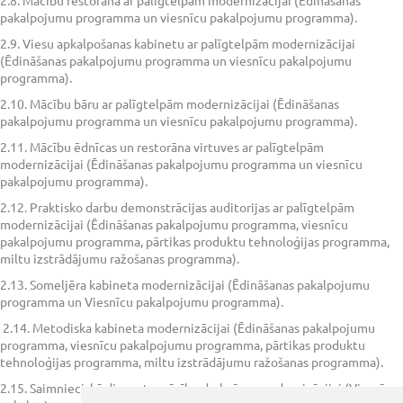
2.8. Mācību restorāna ar palīgtelpām modernizācijai (Ēdināšanas
pakalpojumu programma un viesnīcu pakalpojumu programma).
2.9. Viesu apkalpošanas kabinetu ar palīgtelpām modernizācijai
(Ēdināšanas pakalpojumu programma un viesnīcu pakalpojumu
programma).
2.10. Mācību bāru ar palīgtelpām modernizācijai (Ēdināšanas
pakalpojumu programma un viesnīcu pakalpojumu programma).
2.11. Mācību ēdnīcas un restorāna virtuves ar palīgtelpām
modernizācijai (Ēdināšanas pakalpojumu programma un viesnīcu
pakalpojumu programma).
2.12. Praktisko darbu demonstrācijas auditorijas ar palīgtelpām
modernizācijai (Ēdināšanas pakalpojumu programma, viesnīcu
pakalpojumu programma, pārtikas produktu tehnoloģijas programma,
miltu izstrādājumu ražošanas programma).
2.13. Someljēra kabineta modernizācijai (Ēdināšanas pakalpojumu
programma un Viesnīcu pakalpojumu programma).
2.14. Metodiska kabineta modernizācijai (Ēdināšanas pakalpojumu
programma, viesnīcu pakalpojumu programma, pārtikas produktu
tehnoloģijas programma, miltu izstrādājumu ražošanas programma).
2.15. Saimnieciskā dienesta mācību darbnīcas modernizācijai (Viesnīcu