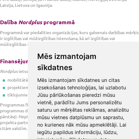
Latvija, Lietuva un Igaunija.
Dalība
Nordplus
programmā
Programmā var piedalīties organizācijas, kuru galvenais darbības mērķis
ir izglītības vai mūžizglītības īstenošana, kā arī izglītības vai
mūžizglītības sfērā strādājošie. Projektus iesniedz juridiskas personas.
Mēs izmantojam
Finansējuma piešķiršana
sīkdatnes
Nordplus
ietvarprogrammā atbalstu piešķir šādām aktivitātēm:
mobilitātēm;
Mēs izmantojam sīkdatnes un citas
projektiem;
izsekošanas tehnoloģijas, lai uzlabotu
tīklojumiem.
Jūsu pārlūkošanas pieredzi mūsu
vietnē, parādītu Jums personalizētu
Programmas finansējumu piešķir aktivitātēm, kuras norisinās kādā no
saturu un mērķētas reklāmas, analizētu
programmas dalībvalstīm un kuras īsteno programmas dalībvalstu
pārstāvji. Nepieciešamības gadījumā, ja tas ir lietderīgi tīklojumam vai
mūsu vietnes datplūsmu un saprastu,
projekta partneriem, aktivitāšu īstenošanā var piedalīties dalībnieki no
no kurienes nāk mūsu apmeklētāji. Lai
citām valstīm.
iegūtu papildus informāciju, lūdzu,