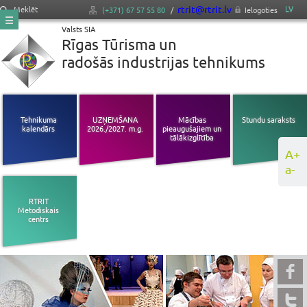
rtrit@rtrit.lv
LV
Meklēt
(+371) 67 57 55 80
/
Ielogoties
Valsts SIA
Rīgas Tūrisma un
radošās industrijas tehnikums
Tehnikuma
UZŅEMŠANA
Mācības
Stundu saraksts
kalendārs
2026./2027. m.g.
pieaugušajiem un
tālākizglītība
A+
a-
RTRIT
Metodiskais
centrs