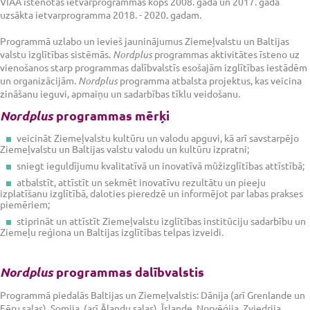
VIAA īstenotas ietvarprogrammas kopš 2008. gada un 2017. gadā
uzsākta ietvarprogramma 2018. - 2020. gadam.
Programmā uzlabo un ievieš jauninājumus Ziemeļvalstu un Baltijas
valstu izglītības sistēmās.
Nordplus
programmas aktivitātes īsteno uz
vienošanos starp programmas dalībvalstīs esošajām izglītības iestādēm
un organizācijām.
Nordplus
programma atbalsta projektus, kas veicina
zināšanu ieguvi, apmaiņu un sadarbības tīklu veidošanu.
Nordplus
programmas mērķi
veicināt Ziemeļvalstu kultūru un valodu apguvi, kā arī savstarpējo
Ziemeļvalstu un Baltijas valstu valodu un kultūru izpratni;
sniegt ieguldījumu kvalitatīvā un inovatīvā mūžizglītības attīstībā;
atbalstīt, attīstīt un sekmēt inovatīvu rezultātu un pieeju
izplatīšanu izglītībā, daloties pieredzē un informējot par labas prakses
piemēriem;
stiprināt un attīstīt Ziemeļvalstu izglītības institūciju sadarbību un
Ziemeļu reģiona un Baltijas izglītības telpas izveidi.
Nordplus
programmas dalībvalstis
Programmā piedalās Baltijas un Ziemeļvalstis: Dānija (arī Grenlande un
Fēru salas), Somija, (arī Ālandu salas), Īslande, Norvēģija, Zviedrija,