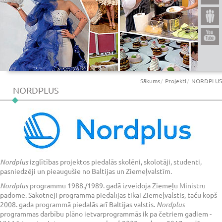
Sākums
Projekti
NORDPLUS
NORDPLUS
Nordplus
izglītības projektos piedalās skolēni, skolotāji, studenti,
pasniedzēji un pieaugušie no Baltijas un Ziemeļvalstīm.
Nordplus
programmu 1988./1989. gadā izveidoja Ziemeļu Ministru
padome. Sākotnēji programmā piedalījās tikai Ziemeļvalstis, taču kopš
2008. gada programmā piedalās arī Baltijas valstis.
Nordplus
programmas darbību plāno ietvarprogrammās ik pa četriem gadiem -