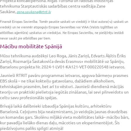
Projekta kontaktpersona: Rīgas Tūrisma un radošās industrijas
tehnikuma Starptautiskās sadarbības centra vadītāja Zane
Saukāne,
zane.saukane@rtrit.lv
Finansē Eiropas Savienība. Tomēr paustie uzskati un viedokļi ir tikai autora(-u) uzskati un
viedokļi un ne vienmēr atspoguļo Eiropas Savienības vai VIAA (Valsts Izglītības un
attīstības aģentūra) uzskatus un viedokļus. Ne Eiropas Savienību, ne piešķīrēju iestādi
nevar saukt pie atbildības par tiem.
Mācību mobilitāte Spānijā
Mūsu tehnikuma audzēkņi Leo Roga, Jānis Zariņš, Edvarts Āķītis Ēriks
Zariņš, Rozmarija Šastakoviča devās Erasmus+ mobilitātē uz Spāniju,
Barselonu projekta Nr. 2024-1-LV01-KA121-VET-000220548 ietvaros.
Jaunieši RTRIT pavāru programmas ietvaros, apguva bārmeņu prasmes
EBS skolā – ne tikai kokteiļu gatavošanu, dažādiem alkoholiem,
tehniskajām prasmēm, bet arī to vēsturi. Jaunieši diendienā mācijās
teoriju un praktiski pielietoja iegūtās zināšanas, lai sevi pilnveidotu un
celtu savu profesionālās spējas.
Brīvajā laikā dalībnieki izbaudīja Spānijas kultūru, arhitektūru
Barselonā. Ceļojums bija neaizmirstams, jo veidojās jaunas draudzības
un komandas gars. Skolēnu mīļākā vieta mobilitātes laikā– mācību bārs,
kur pavadīja lielāko dienas daļu, mācoties un eksperimentējot. Šis
piedzīvojums paliks spilgti atmiņā!