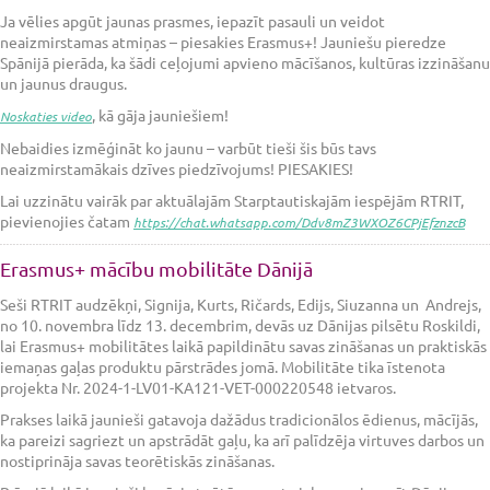
Ja vēlies apgūt jaunas prasmes, iepazīt pasauli un veidot
neaizmirstamas atmiņas – piesakies Erasmus+! Jauniešu pieredze
Spānijā pierāda, ka šādi ceļojumi apvieno mācīšanos, kultūras izzināšanu
un jaunus draugus.
, kā gāja jauniešiem!
Noskaties video
Nebaidies izmēģināt ko jaunu – varbūt tieši šis būs tavs
neaizmirstamākais dzīves piedzīvojums! PIESAKIES!
Lai uzzinātu vairāk par aktuālajām Starptautiskajām iespējām RTRIT,
pievienojies čatam
https://chat.whatsapp.com/Ddv8mZ3WXOZ6CPjEfznzcB
Erasmus+ mācību mobilitāte Dānijā
Seši RTRIT audzēkņi, Signija, Kurts, Ričards, Edijs, Siuzanna un Andrejs,
no 10. novembra līdz 13. decembrim, devās uz Dānijas pilsētu Roskildi,
lai Erasmus+ mobilitātes laikā papildinātu savas zināšanas un praktiskās
iemaņas gaļas produktu pārstrādes jomā. Mobilitāte tika īstenota
projekta Nr. 2024-1-LV01-KA121-VET-000220548 ietvaros.
Prakses laikā jaunieši gatavoja dažādus tradicionālos ēdienus, mācījās,
ka pareizi sagriezt un apstrādāt gaļu, ka arī palīdzēja virtuves darbos un
nostiprināja savas teorētiskās zināšanas.