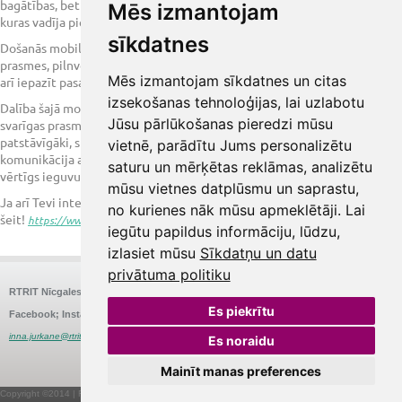
bagātības, bet arī piedalīties izglītojošās un praktiskās nodarbībās,
Mēs izmantojam
kuras vadīja pieredzējuši dāņu pasniedzēji.
sīkdatnes
Došanās mobilitātē palīdz uzlabot audzēkņu patstāvību, angļu valodas
prasmes, pilnveidot profesionālās zināšanas un iegūt jaunus draugus, kā
Mēs izmantojam sīkdatnes un citas
arī iepazīt pasauli.
izsekošanas tehnoloģijas, lai uzlabotu
Dalība šajā mobilitātē sniedz jauniešiem iespēju attīstīt dažādas
Jūsu pārlūkošanas pieredzi mūsu
svarīgas prasmes. Dzīvojot un mācoties svešā vidē, viņi kļūst
patstāvīgāki, spējupielāgoties un risināt dažādas situācijas. Pastāvīga
vietnē, parādītu Jums personalizētu
komunikācija angļu valodā palīdz pilnveidot valodas prasmes, kas būs
saturu un mērķētas reklāmas, analizētu
vērtīgs ieguvums gan profesionālajā, gan personiskajā dzīvē.
mūsu vietnes datplūsmu un saprastu,
Ja arī Tevi interesē prakses iespējas ārzemēs- piesakies
no kurienes nāk mūsu apmeklētāji. Lai
šeit!
https://www.rtrit.lv/projekti/erasmus/piesakies/
iegūtu papildus informāciju, lūdzu,
izlasiet mūsu
Sīkdatņu un datu
privātuma politiku
RTRIT Nīcgales
Nīcgales iela 26, Rīga
E-pasts:
Tālrunis:
67575580
rtrit@rtrit.lv
Es piekrītu
Facebook; Instagram:
@RigasTRIT
Struktūrvienības vadītāja: Inna Jurkāne
inna.jurkane@rtrit.lv
Es noraidu
Mainīt manas preferences
webbuilding.lv
mājas lapu izstrāde
Copyright ©2014 | Rīgas Tūrisma un radošās industrijas