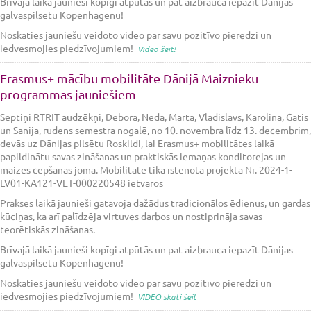
Brīvajā laikā jaunieši kopīgi atpūtās un pat aizbrauca iepazīt Dānijas
galvaspilsētu Kopenhāgenu!
Noskaties jauniešu veidoto video par savu pozitīvo pieredzi un
iedvesmojies piedzīvojumiem!
Video šeit!
Erasmus+ mācību mobilitāte Dānijā Maiznieku
programmas jauniešiem
Septiņi RTRIT audzēkņi, Debora, Neda, Marta, Vladislavs, Karolina, Gatis
un Sanija, rudens semestra nogalē, no 10. novembra līdz 13. decembrim,
devās uz Dānijas pilsētu Roskildi, lai Erasmus+ mobilitātes laikā
papildinātu savas zināšanas un praktiskās iemaņas konditorejas un
maizes cepšanas jomā. Mobilitāte tika īstenota projekta Nr. 2024-1-
LV01-KA121-VET-000220548 ietvaros
Prakses laikā jaunieši gatavoja dažādus tradicionālos ēdienus, un gardas
kūciņas, ka arī palīdzēja virtuves darbos un nostiprināja savas
teorētiskās zināšanas.
Brīvajā laikā jaunieši kopīgi atpūtās un pat aizbrauca iepazīt Dānijas
galvaspilsētu Kopenhāgenu!
Noskaties jauniešu veidoto video par savu pozitīvo pieredzi un
iedvesmojies piedzīvojumiem!
VIDEO skati šeit