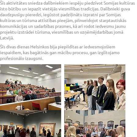
Šīs aktivitātes sniedza dalībniekiem iespēju piedzīvot Somijas kultūras
īsto būtību un iepazīt vietējās viesmīlības tradīcijas. Dalībnieki guva
daudzpusīgu pieredzi, iegūstot padziļinātu izpratni par Somijas
kultūras un tūrisma attīstības pieejām, pilnveidojot starptautiskās
komunikācijas un sadarbības prasmes, kā arī rodot iedvesmu jaunu
projektu izstrādei tūrisma, viesmīlības un uzņēmējdarbības jomā
Latvijā.
Šīs divas dienas Helsinkos bija piepildītas ar iedvesmojošiem
iespaidiem, kas bagātinās gan mācību procesu, gan izglītojamo
profesionālo izaugsmi.