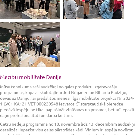
Mācību mobilitāte Dānijā
Mūsu tehnikuma seši audzēkņi no gaļas produktu izgatavotāju
programmas, kopā ar skolotājiem Juri Brigaderi un Rihardu Radziņu,
devās uz Dāniju, lai piedalītos mēnesi ilgā mobilitātē projekta Nr. 2024-
1-LV01-KA121-VET-000220548 ietvaros. Šī starptautiskā pieredze
piedāvā iespēju ne tikai paplašināt zināšanas un prasmes, bet arī iepazīt
dāņu profesionalitāti un darba kultūru.
Četru nedēļu programmā no 10. novembra līdz 13. decembrim audzēkņi
detalizēti iepazīst visu gaļas pārstrādes ķēdi. Viņiem ir iespēja novērot