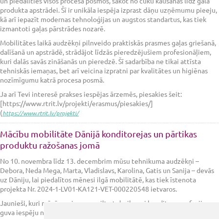
un piedalīties visos procesa posmos, sākot no cūku kaušanas līdz gala
produkta apstrādei. Šī ir unikāla iespēja izprast dāņu uzņēmumu pieeju,
kā arī iepazīt modernas tehnoloģijas un augstos standartus, kas tiek
izmantoti gaļas pārstrādes nozarē.
Mobilitātes laikā audzēkņi pilnveido praktiskās prasmes gaļas griešanā,
dalīšanā un apstrādē, strādājot līdzās pieredzējušiem profesionāļiem,
kuri dalās savās zināšanās un pieredzē. Šī sadarbība ne tikai attīsta
tehniskās iemaņas, bet arī veicina izpratni par kvalitātes un higiēnas
nozīmīgumu katrā procesa posmā.
Ja arī Tevi interesē prakses iespējas ārzemēs, piesakies šeit:
[https://www.rtrit.lv/projekti/erasmus/piesakies/]
(
https://www.rtrit.lv/projekti/
Mācību mobilitāte Dānijā konditorejas un pārtikas
produktu ražošanas jomā
No 10. novembra līdz 13. decembrim mūsu tehnikuma audzēkņi –
Debora, Neda Mega, Marta, Vladislavs, Karolina, Gatis un Sanija – devās
uz Dāniju, lai piedalītos mēnesi ilgā mobilitātē, kas tiek īstenota
projekta Nr. 2024-1-LV01-KA121-VET-000220548 ietvaros.
Jaunieši, kuri mācās maizes un miltu tehniķa vai konditora profesiju,
guva iespēju ne tikai izzināt Roskildes pilsētu un tās kultūrvēsturiskās