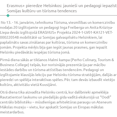
Erasmus+ pieredze Helsinkos: jaunieši un pedagogi iepazīst
Somijas kultūru un tūrisma tendences
No 13. - 16. janvārim, tehnikuma Tūrisma, viesmīlības un komerczinību
nodaļas 20 izglītojamie un pedagogi Inga Freiberga un Anita Krūziņa-
Liepa devās izglītojošā ERASMUS+ Projekta 2024-1-LV01-KA121-VET-
000220548 mobilitātē uz Somijas galvaspilsētu Helsinkiem, lai
paplašinātu savas zināšanas par kultūras, tūrisma un komerczinību
jomām. Projekta mērķis bija gan iegūt jaunas prasmes, gan iepazīt
Helsinku piedāvātās iespējas tūrisma jomā.
Pirmā diena sākās ar tikšanos Malmi kampa (Perho Culinary, Tourism &
Business College) telpās, kur norisinājās prezentācija par mācību
iestādes darbību un tūrisma attīstības tendencēm. Pedagogi un
izglītojamie klausījās lekciju par Helsinku tūrisma stratēģijām, dalījās ar
pieredzi un spēlēja interaktīvas spēles. Pēc tam devās izbaudīt vietējo
kultūru, aktivitāšu vietā Kuusijärvi.
Otrā diena tika aizvadīta Helsinku centrā, kur dalībnieki apmeklēja
Rautatientori laukumu un piedalījās gida vadītā ekskursijā uz “Oodi”
centrālo bibliotēku – mūsdienīgas arhitektūras paraugu un Ateneum
Mākslas muzeju – vietu, kur apskatīt Somijas un Eiropas mākslas
meistardarbus.