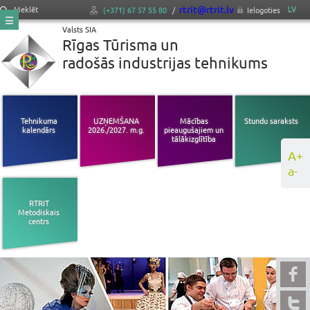
rtrit@rtrit.lv
LV
Meklēt
(+371) 67 57 55 80
/
Ielogoties
Valsts SIA
Rīgas Tūrisma un
radošās industrijas tehnikums
Tehnikuma
UZŅEMŠANA
Mācības
Stundu saraksts
kalendārs
2026./2027. m.g.
pieaugušajiem un
tālākizglītība
A+
a-
RTRIT
Metodiskais
centrs