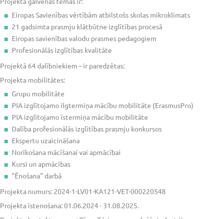
Projekta galvenās tēmas ir:
Eiropas Savienības vērtībām atbilstošs skolas mikroklimats
21 gadsimta prasmju klātbūtne izglītības procesā
Eiropas savienības valodu prasmes pedagogiem
Profesionālās izglītības kvalitāte
Projektā 64 dalībniekiem – ir paredzētas:
Projekta mobilitātes:
Grupu mobilitāte
PIA izglītojamo ilgtermiņa mācību mobilitāte (ErasmusPro)
PIA izglītojamo īstermiņa mācību mobilitāte
Dalība profesionālās izglītības prasmju konkursos
Ekspertu uzaicināšana
Norīkošana mācīšanai vai apmācībai
Kursi un apmācības
"Ēnošana" darbā
Projekta numurs: 2024-1-LV01-KA121-VET-000220548
Projekta īstenošana: 01.06.2024 - 31.08.2025.