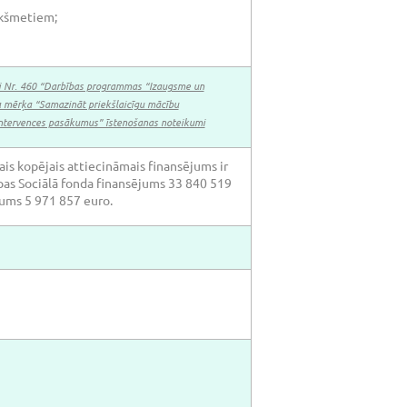
ekšmetiem;
mi Nr. 460 “Darbības programmas “Izaugsme un
ta mērķa “Samazināt priekšlaicīgu mācību
 intervences pasākumus” īstenošanas noteikumi
is kopējais attiecināmais finansējums ir
opas Sociālā fonda finansējums 33 840 519
jums 5 971 857 euro.