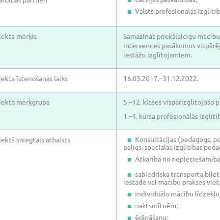
Valsts profesionālās izglītī
jekta mērķis
Samazināt priekšlaicīgu mācību
intervences pasākumus vispārējā
iestāžu izglītojamiem.
jekta īstenošanas laiks
16.03.2017.–31.12.2022.
jekta mērķgrupa
5.–12. klases vispārizglītojošo
1.–4. kursa profesionālās izglī
Konsultācijas (pedagogs, ps
jektā sniegtais atbalsts
palīgs, speciālās izglītības ped
Atkarībā no nepieciešamība
sabiedriskā transporta biļe
iestādē vai mācību prakses viet
individuālo mācību līdzekļu
naktsmītnēm;
ēdināšanu;