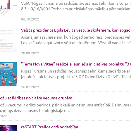
VSIA ‘’Rīgas Tūrisma un radošās industrijas tehnikums turpin
8.3.4.0/16/I/001 “Atbalsts priekšlaicīgas mācību pārtraukšana
06.10.2022
Valsts prezidenta Egila Levita vēstule skolēniem, kuri šogad 
Aicinājums jauniešiem, kuri šogad pirmo reizi piedalīsies vēl
Levita īpaši sagatavoto vēstuli skolēniem. Vēstuli varat izlasī
28.09.2022
"Terra Nova Vitae" realizēja jauniešu iniciatīvas projektu "3
Rīgas Tūrisma un radošās industrijas tehnikums sadarbībā ar 
jauniešu iniciatīvas projektu "3 DZ Dzīvo Dzīvu Dzīvi". Tā ie
26.07.2022
džu atšķirības no citām vecuma grupām
žu vecums ir grūts periods psihiskajā un dzimuma attīstībā. Dzimuma attī
ozīmīgs dzīves posms fizioloģiskajā un...
2022
reSTART Preiļos otrā nodarbība