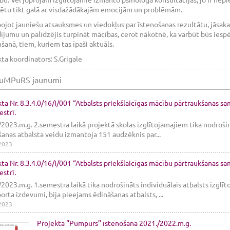
zētu tikt galā ar visdažādākajām emocijām un problēmām.
jot jauniešu atsauksmes un viedokļus par īstenošanas rezultātu, jāsaka, 
ījumu un palīdzējis turpināt mācības, cerot nākotnē, ka varbūt būs iespēj
anā, tiem, kuriem tas īpaši aktuāls.
ta koordinators: S.Grigale
uMPuRS jaunumi
ta Nr. 8.3.4.0/16/I/001 “Atbalsts priekšlaicīgas mācību pārtraukšanas s
strī.
2023.m.g. 2.semestra laikā projektā skolas izglītojamajiem tika nodroši
anas atbalsta veidu izmantoja 151 audzēknis par...
2023
ta Nr. 8.3.4.0/16/I/001 “Atbalsts priekšlaicīgas mācību pārtraukšanas s
strī.
2023.m.g. 1.semestra laikā tika nodrošināts individuālais atbalsts izglī
orta izdevumi, bija pieejams ēdināšanas atbalsts, ...
2023
Projekta ‘’Pumpurs’’ īstenošana 2021./2022.m.g.