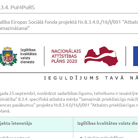
.3.4. PuMPuRS
alība Eiropas Sociālā fonda projektā Nr.8.3.4.0./16/I/001 “Atbal
amazināšanai”
gada 25.septembrī, noslēdzot sadarbības līgumu, tehnikums ir iesaistīj
inātība” 8.3.4. specifiskā atbalsta mērķa “Samazināt priekšlaicīgu mācī
ences pasākumus” projekta Nr.8.3.4.0/16/I/001 “Atbalsts priekšlaicīgas
ošanā.
jekta īstenotājs
Izglītības kvalitātes valsts di
Latvijas pašvaldības;
arbības partneri