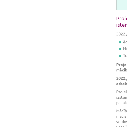
Proj
īste
2022./
ēd
N
Tr
Proje
mācīb
2022./
atbal
Projek
izstum
par a
Mācību
mācīša
veidoš
veselī