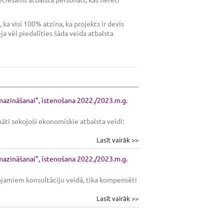
ka visi 100% atzina, ka projekts ir devis
a vēl piedalīties šāda veida atbalsta
amazināšanai”, īstenošana 2022./2023.m.g.
nāti sekojoši ekonomiskie atbalsta veidi:
Lasīt vairāk >>
amazināšanai”, īstenošana 2022./2023.m.g.
tojamiem konsultāciju veidā, tika kompensēti
Lasīt vairāk >>