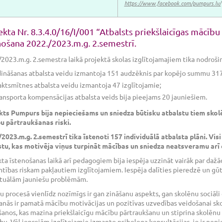
https://www.facebook.com/pumpurs.lv/
ekta Nr. 8.3.4.0/16/I/001 “Atbalsts priekšlaicīgas mācīb
nošana 2022./2023.m.g. 2.semestrī.
2023.m.g. 2.semestra laikā projektā skolas izglītojamajiem tika nodroši
ināšanas atbalsta veidu izmantoja 151 audzēknis par kopējo summu 31
aktsmītnes atbalsta veidu izmantoja 47 izglītojamie;
ansporta kompensācijas atbalsta veids bija pieejams 20 jauniešiem.
kts Pumpurs bija nepieciešams un sniedza būtisku atbalstu tiem skolēn
u pārtraukšanas riski.
2023.m.g. 2.semestrī tika īstenoti 157 individuālā atbalsta plāni. Visi
stu, kas motivēja viņus turpināt mācības un sniedza neatsveramu arī
ta īstenošanas laikā arī pedagogiem bija iespēja uzzināt vairāk par daž
tības riskam pakļautiem izglītojamiem. Iespēja dalīties pieredzē un gūt
ktuālām jauniešu problēmām.
 procesā vienlīdz nozīmīgs ir gan zināšanu aspekts, gan skolēnu sociāli
nās ir pamatā mācību motivācijas un pozitīvas uzvedības veidošanai sko
anos, kas mazina priekšlaicīgu mācību pārtraukšanu un stiprina skolēnu 
bu. Vēl joprojām izglītojamie izmanto psihologa konsultācijas, jo ir nepi