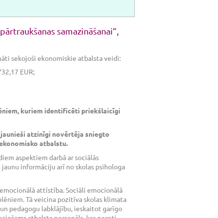
u pārtraukšanas samazināšanai”,
nāti sekojoši ekonomiskie atbalsta veidi:
732,17 EUR;
iem, kuriem identificēti priekšlaicīgi
 jaunieši atzinīgi novērtēja sniegto
 ekonomisko atbalstu.
ādiem aspektiem darbā ar sociālās
 jaunu informāciju arī no skolas psihologa
 emocionālā attīstība. Sociāli emocionālā
lēniem. Tā veicina pozitīva skolas klimata
un pedagogu labklājību, ieskaitot garīgo
eciešams atbalsta personāls, kas nereti