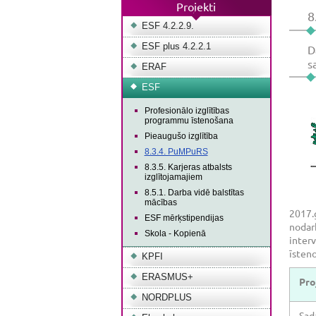
Projekti
8
ESF 4.2.2.9.
ESF plus 4.2.2.1
D
s
ERAF
ESF
Profesionālo izglītības
programmu īstenošana
Pieaugušo izglītība
8.3.4. PuMPuRS
8.3.5. Karjeras atbalsts
izglītojamajiem
8.5.1. Darba vidē balstītas
mācības
2017.
ESF mērķstipendijas
nodarb
Skola - Kopienā
interv
īsten
KPFI
ERASMUS+
Pro
NORDPLUS
Sad