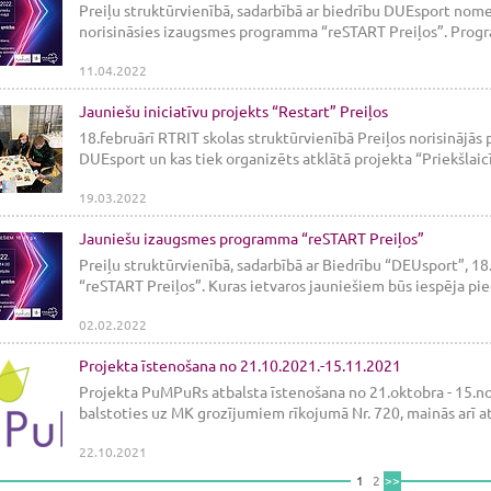
Preiļu struktūrvienībā, sadarbībā ar biedrību DUEsport nometn
norisināsies izaugsmes programma “reSTART Preiļos”. Progra
11.04.2022
Jauniešu iniciatīvu projekts “Restart” Preiļos
18.februārī RTRIT skolas struktūrvienībā Preiļos norisinājās 
DUEsport un kas tiek organizēts atklātā projekta “Priekšlaic
19.03.2022
Jauniešu izaugsmes programma “reSTART Preiļos”
Preiļu struktūrvienībā, sadarbībā ar Biedrību “DEUsport”, 1
“reSTART Preiļos”. Kuras ietvaros jauniešiem būs iespēja pieda
02.02.2022
Projekta īstenošana no 21.10.2021.-15.11.2021
Projekta PuMPuRs atbalsta īstenošana no 21.oktobra - 15.nov
balstoties uz MK grozījumiem rīkojumā Nr. 720, mainās arī at
22.10.2021
1
2
>>