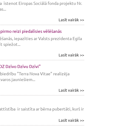
a īstenot Eiropas Sociālā fonda projektu Nr.
s...
Lasīt vairāk >>
pirmo reizi piedalīsies vēlēšanās
ēšanās, iepazīties ar Valsts prezidenta Egila
t spiežot...
Lasīt vairāk >>
 DZ Dzīvo Dzīvu Dzīvi"
biedrību "Terra Nova Vitae" realizēja
tvaros jauniešiem...
Lasīt vairāk >>
stība ir saistīta ar bērna pubertāti, kurš ir
Lasīt vairāk >>