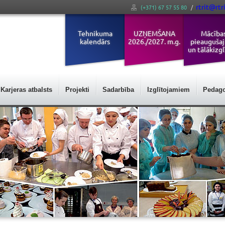
rtrit@rtri
(+371) 67 57 55 80
/
Tehnikuma
UZŅEMŠANA
Mācība
kalendārs
2026./2027. m.g.
pieauguša
un tālākizgl
Karjeras atbalsts
Projekti
Sadarbība
Izglītojamiem
Pedag