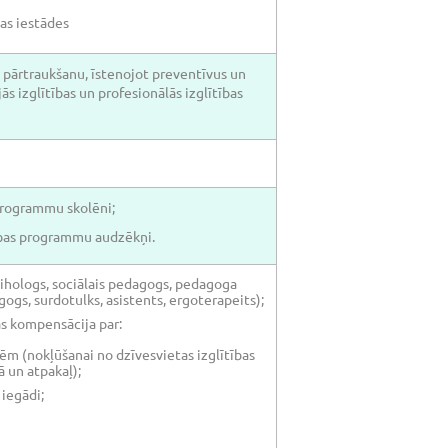
bas iestādes
 pārtraukšanu, īstenojot preventīvus un
s izglītības un profesionālās izglītības
 programmu skolēni;
tības programmu audzēkņi.
ihologs, sociālais pedagogs, pedagoga
agogs, surdotulks, asistents, ergoterapeits);
s kompensācija par:
tēm (nokļūšanai no dzīvesvietas izglītības
ā un atpakaļ);
 iegādi;