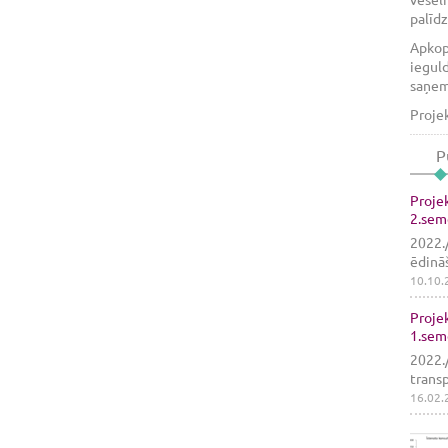
palīd
Apkopo
ieguld
saņemš
Projek
P
Projek
2.seme
2022./
ēdināš
10.10.
Projek
1.seme
2022./
transp
16.02.