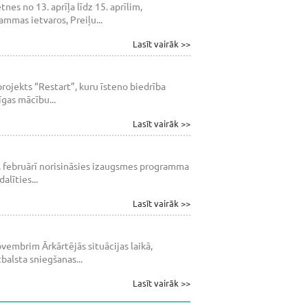
es no 13. aprīļa līdz 15. aprīlim,
mmas ietvaros, Preiļu...
Lasīt vairāk >>
projekts “Restart”, kuru īsteno biedrība
īgas mācību...
Lasīt vairāk >>
8. februārī norisināsies izaugsmes programma
līties...
Lasīt vairāk >>
embrim Ārkārtējās situācijas laikā,
balsta sniegšanas...
Lasīt vairāk >>