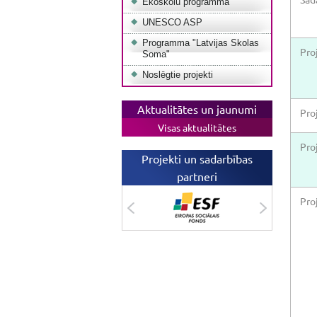
Ekoskolu programma
UNESCO ASP
Programma "Latvijas Skolas
Pro
Soma"
Noslēgtie projekti
Aktualitātes un jaunumi
Pro
Visas aktualitātes
Pro
Projekti un sadarbības
partneri
Pro