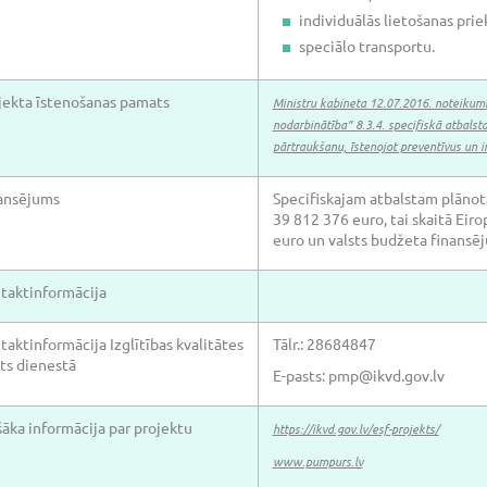
individuālās lietošanas pri
speciālo transportu.
jekta īstenošanas pamats
Ministru kabineta 12.07.2016. noteiku
nodarbinātība” 8.3.4. specifiskā atbals
pārtraukšanu, īstenojot preventīvus un
ansējums
Specifiskajam atbalstam plānota
39 812 376 euro, tai skaitā Eir
euro un valsts budžeta finansē
taktinformācija
taktinformācija Izglītības kvalitātes
Tālr.: 28684847
sts dienestā
E-pasts: pmp@ikvd.gov.lv
šāka informācija par projektu
https://ikvd.gov.lv/esf-projekts/
www.pumpurs.lv