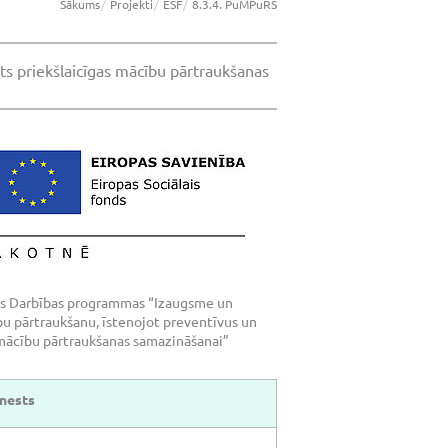
Sākums
Projekti
ESF
8.3.4. PuMPuRS
sts priekšlaicīgas mācību pārtraukšanas
ies Darbības programmas “Izaugsme un
bu pārtraukšanu, īstenojot preventīvus un
 mācību pārtraukšanas samazināšanai”
enests