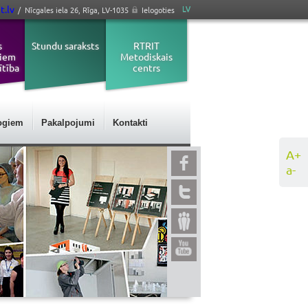
t.lv
LV
/ Nīcgales iela 26, Rīga, LV-1035
Ielogoties
s
Stundu saraksts
RTRIT
jiem
Metodiskais
ītība
centrs
ogiem
Pakalpojumi
Kontakti
A+
a-