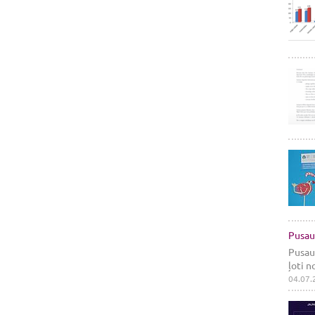
Pusau
Pusaud
ļoti n
04.07.