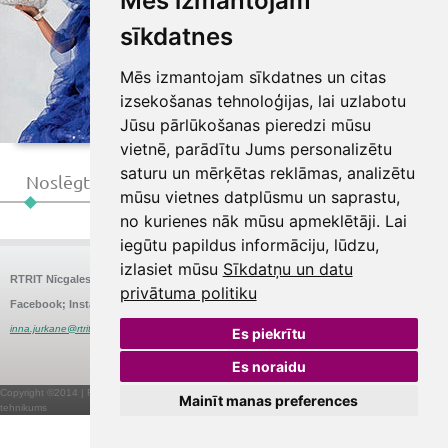
Mēs izmantojam
sīkdatnes
Mēs izmantojam sīkdatnes un citas
izsekošanas tehnoloģijas, lai uzlabotu
Jūsu pārlūkošanas pieredzi mūsu
vietnē, parādītu Jums personalizētu
Sākums
Projekti
Noslēgtie projekti
saturu un mērķētas reklāmas, analizētu
Noslēgtie projekti
mūsu vietnes datplūsmu un saprastu,
no kurienes nāk mūsu apmeklētāji. Lai
iegūtu papildus informāciju, lūdzu,
izlasiet mūsu
Sīkdatņu un datu
RTRIT Nīcgales
Nīcgales iela 26, Rīga
E-pasts:
Tālrunis:
67575580
rtrit@rtrit.lv
privātuma politiku
Facebook; Instagram:
@RigasTRIT
Struktūrvienības vadītāja: Inna Jurkāne
inna.jurkane@rtrit.lv
Es piekrītu
Es noraidu
webbuilding.lv
mājas lapu izstrāde
Copyright ©2014 | Rīgas Tūrisma un radošās industrijas
Mainīt manas preferences
tehnikums