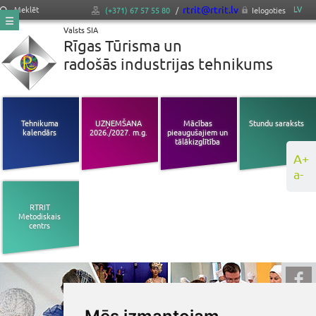
rtrit@rtrit.lv
LV
Meklēt
(+371) 67 57 55 80
/
Ielogoties
Valsts SIA
Rīgas Tūrisma un
radošās industrijas tehnikums
Tehnikuma
UZŅEMŠANA
Mācības
Stundu saraksts
kalendārs
2026./2027. m.g.
pieaugušajiem un
tālākizglītība
A+
a-
RTRIT
Metodiskais
centrs