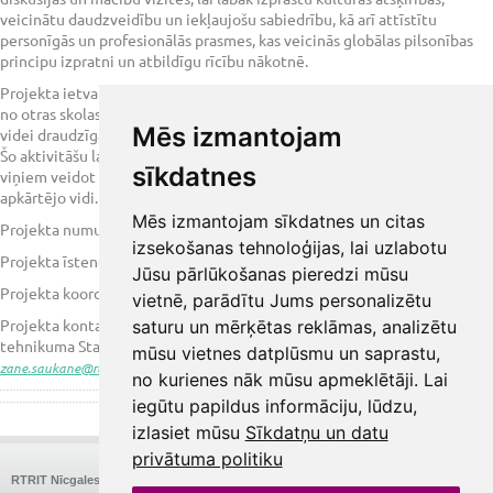
veicinātu daudzveidību un iekļaujošu sabiedrību, kā arī attīstītu
personīgās un profesionālās prasmes, kas veicinās globālas pilsonības
principu izpratni un atbildīgu rīcību nākotnē.
Projekta ietvaros katra skola organizēs piecu dienu programmu viesiem
no otras skolas, kurā tiks pievērsta uzmanība tādām būtiskām tēmām kā
Mēs izmantojam
videi draudzīga rīcība, atkritumu samazināšana un enerģijas taupīšana.
Šo aktivitāšu laikā jaunieši iegūs praktiskas zināšanas, kas palīdzēs
sīkdatnes
viņiem veidot ilgtspējīgu nākotni un attīstīt atbildīgu attieksmi pret
apkārtējo vidi.
Mēs izmantojam sīkdatnes un citas
Projekta numurs: NPJR-2024/10210
izsekošanas tehnoloģijas, lai uzlabotu
Projekta īstenošana: 09/2024 - 06/2025
Jūsu pārlūkošanas pieredzi mūsu
Projekta koordinators: Klaipeda Tourism School (LT)
vietnē, parādītu Jums personalizētu
Projekta kontaktpersona: Rīgas Tūrisma un radošās industrijas
saturu un mērķētas reklāmas, analizētu
tehnikuma Starptautiskās sadarbības centra vadītāja Zane Saukāne,
mūsu vietnes datplūsmu un saprastu,
zane.saukane@rtrit.lv
no kurienes nāk mūsu apmeklētāji. Lai
iegūtu papildus informāciju, lūdzu,
izlasiet mūsu
Sīkdatņu un datu
privātuma politiku
RTRIT Nīcgales
Nīcgales iela 26, Rīga
E-pasts:
Tālrunis:
67575580
rtrit@rtrit.lv