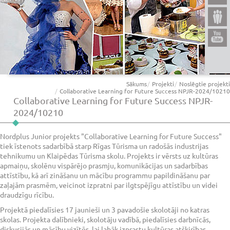
Sākums
Projekti
Noslēgtie projekti
Collaborative Learning for Future Success NPJR-2024/10210
Collaborative Learning for Future Success NPJR-
2024/10210
Nordplus Junior projekts "Collaborative Learning for Future Success"
tiek īstenots sadarbībā starp Rīgas Tūrisma un radošās industrijas
tehnikumu un Klaipēdas Tūrisma skolu. Projekts ir vērsts uz kultūras
apmaiņu, skolēnu vispārējo prasmju, komunikācijas un sadarbības
attīstību, kā arī zināšanu un mācību programmu papildināšanu par
zaļajām prasmēm, veicinot izpratni par ilgtspējīgu attīstību un videi
draudzīgu rīcību.
Projektā piedalīsies 17 jaunieši un 3 pavadošie skolotāji no katras
skolas. Projekta dalībnieki, skolotāju vadībā, piedalīsies darbnīcās,
diskusijās un mācību vizītēs, lai labāk izprastu kultūras atšķirības,