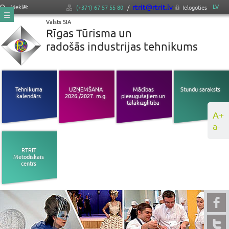
rtrit@rtrit.lv
LV
Meklēt
(+371) 67 57 55 80
/
Ielogoties
Valsts SIA
Rīgas Tūrisma un
radošās industrijas tehnikums
Tehnikuma
UZŅEMŠANA
Mācības
Stundu saraksts
kalendārs
2026./2027. m.g.
pieaugušajiem un
tālākizglītība
A+
a-
RTRIT
Metodiskais
centrs