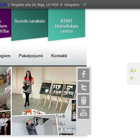
t.lv
LV
/ Nīcgales iela 26, Rīga, LV-1035
Ielogoties
s
Stundu saraksts
RTRIT
jiem
Metodiskais
ītība
centrs
ogiem
Pakalpojumi
Kontakti
A+
a-