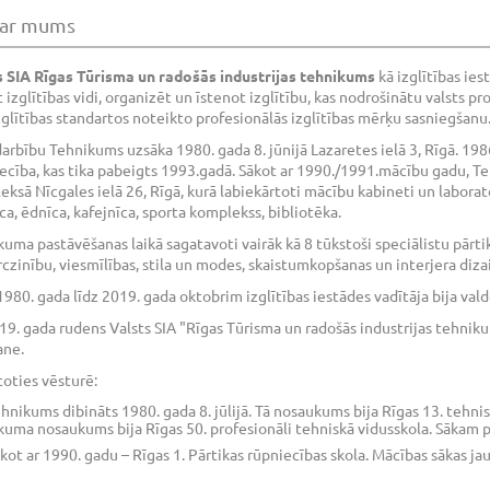
ar mums
 SIA Rīgas Tūrisma un radošās industrijas tehnikums
kā izglītības ie
izglītības vidi, organizēt un īstenot izglītību, kas nodrošinātu valsts prof
glītības standartos noteikto profesionālās izglītības mērķu sasniegšanu
arbību Tehnikums uzsāka 1980. gada 8. jūnijā Lazaretes ielā 3, Rīgā. 198
ecība, kas tika pabeigts 1993.gadā. Sākot ar 1990./1991.mācību gadu, T
ksā Nīcgales ielā 26, Rīgā, kurā labiekārtoti mācību kabineti un laborat
̄ca, ēdnīca, kafejnīca, sporta komplekss, bibliotēka.
ma pastāvēšanas laikā sagatavoti vairāk kā 8 tūkstoši speciālistu pārtik
zinību, viesmīlības, stila un modes, skaistumkopšanas un interjera diza
1980. gada līdz 2019. gada oktobrim izglītības iestādes vadītāja bija val
9. gada rudens Valsts SIA "Rīgas Tūrisma un radošās industrijas tehnik
ane.
oties vēsturē:
hnikums dibināts 1980. gada 8. jūlijā. Tā nosaukums bija Rīgas 13. tehni
uma nosaukums bija Rīgas 50. profesionāli tehniskā vidusskola. Sākam prof
̄kot ar 1990. gadu – Rīgas 1. Pārtikas rūpniecības skola. Mācības sākas ja