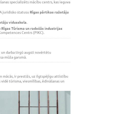
anas specializēts mācību centrs, kas ieguva
A juridisko statusu
Rīgas pārtikas ražotāju
̌otāju vidusskola
.
 Rīgas Tūrisma un radošās industrijas
̄bas Kompetences Centrs (PIKC).
u un darba tirgū augsti novērtētu
isa mūža garumā.
ācās, ir prestižs, uz ilgtspējīgu attīstību
vidē tūrisma, viesmīlības, ēdināšanas un