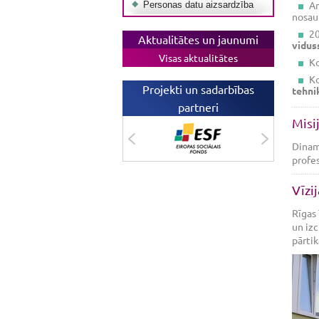
Ar
Personas datu aizsardzība
nosa
20
Aktualitātes un jaunumi
vidus
Visas aktualitātes
Ko
Ko
Projekti un sadarbības
tehni
partneri
Misij
Dinami
profes
Vīzij
Rīgas 
un izci
pārtik