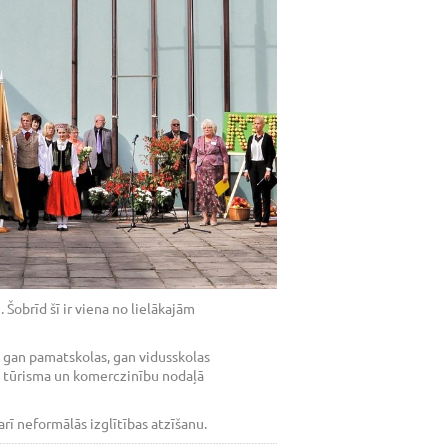
obrīd šī ir viena no lielākajām
 gan pamatskolas, gan vidusskolas
, tūrisma un komerczinību nodaļā
rī neformālās izglītības atzīšanu.