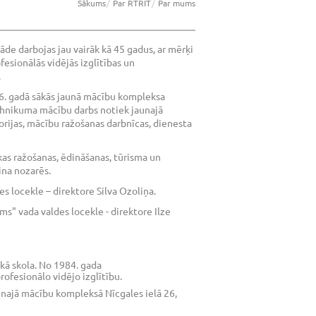
Sākums
Par RTRIT
Par mums
stāde darbojas jau vairāk kā 45 gadus, ar mērķi
esionālās vidējās izglītības un
.
6. gadā sākās jaunā mācību kompleksa
ehnikuma mācību darbs notiek jaunajā
orijas, mācību ražošanas darbnīcas, dienesta
as ražošanas, ēdināšanas, tūrisma un
ina nozarēs.
des locekle – direktore Silva Ozoliņa.
ums" vada valdes locekle - direktore Ilze
skā skola. No 1984. gada
esionālo vidējo izglītību.
unajā mācību kompleksā Nīcgales ielā 26,