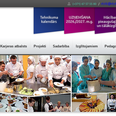
rtrit@rtri
(+371) 67 57 55 80
/
Tehnikuma
UZŅEMŠANA
Mācība
kalendārs
2026./2027. m.g.
pieauguša
un tālākizgl
Karjeras atbalsts
Projekti
Sadarbība
Izglītojamiem
Pedag