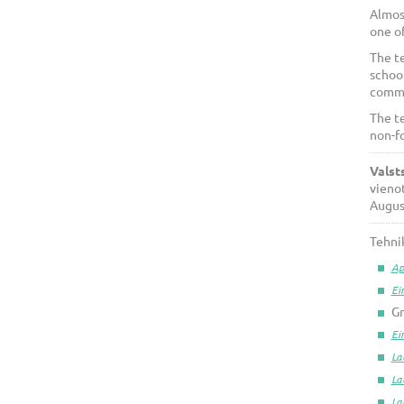
Almos
one of
The t
school
commer
The t
non-f
Valst
vienot
August
Tehnik
Ap
Ei
Gr
Ei
La
La
La