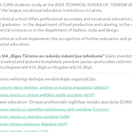
t 2,000 students study at the
RIGA TECHNICAL SCHOOL
OF
TOURISM A
 the largest vocational education institutions in Latvia.
echnical school offers professional secondary and vocational education
 graduates - in the department of food production and catering, in the 
cial sciences or in the department of fashion, style and design.
echnical school implements the recognition of further education and pr
ormal education.
s SIA „Rīgas Tūrisma un radošās industrijas tehnikums”
plāno izveidot
ā nekustamā īpašuma kompleksā, paredzot jaunas sporta zāles celtniecīb
a Deglava ielā 41A, Rīgā un Nīcgales ielā 26, Rīgā.
ums veiksmīgi darbojas nevalstiskajās organizācijās:
vienoto Nāciju Izglītības, zinātnes un kultūras organizācija (UNESCO)
ropas viesnīcu un tūrisma izglītības iestāžu asociācija (AEHT)
een education - Eiropas profesionālo izglītības iestāžu asociācija (EU
ropas viesnīcu un viesmīlības pakalpojumu skolu asociācija (C.H.A.S.E.)
tvijas viesnīcu un restorānu asociācija (LVRA)
tvijas pārtikas uzņēmumu federācija (LPUF)
tvijas tirgotāju asociācija (LTA)