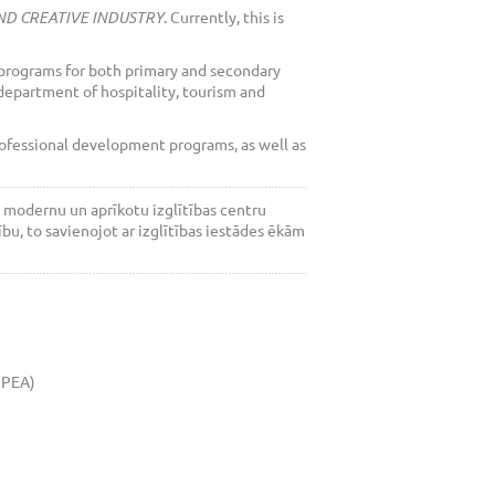
ND CREATIVE INDUSTRY
. Currently, this is
 programs for both primary and secondary
department of hospitality, tourism and
ofessional development programs, as well as
 modernu un aprīkotu izglītības centru
u, to savienojot ar izglītības iestādes ēkām
ROPEA)