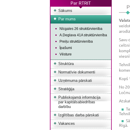
Par RTRIT
P
Sākums
Par mums
Valsts
veidot 
Nīcgales 26 struktūrvienība
arodiz
A.Deglava 41A struktūrvienība
Savu d
Preiļu struktūrvienība
celtni
Īpašumi
komple
Vēsture
viesni
Struktūra
Tehniku
komerc
Normatīvie dokumenti
Kopš 
Uzņēmuma pārskati
No 201
Stratēģija
Ločm
Publiskojamā informācija
Atskat
par kapitālsabiedrības
darbību
Te
Tehnik
Izglītības darba pārskati
Sa
Vakances
Rīgā.