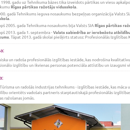
 1998. gadu uz Tehnikuma bāzes tika izveidots pārtikas un viesu apkalpoš
ukumu
Rīgas pārtikas ražotāju vidusskola
.
00. gadā Tehnikums ieguva nosaukumu bezpeļņas organizācija Valsts SI
skola
.
pš 2005. gada Tehnikuma nosaukums bija Valsts SIA
Rīgas pārtikas raz
pš 2013. gada 1. septembra -
Valsts sabiedrība ar ierobežotu atbildību
kums
. Tāpat 2013. gadā skolai piešķirts statuss: Profesionālās Izglīti
a:
ska un radoša profesionālās izglītības iestāde, kas nodrošina kvalitatīv
ionālo izglītību un ikvienas personas potenciāla attīstību un izaugsmi v
a:
Tūrisma un radošās industrijas tehnikums - izglītības iestāde, kas māca un m
lību orientēts vadošais partneris starptautiskajā profesionālās izglītības 
as ražošanas jomās.