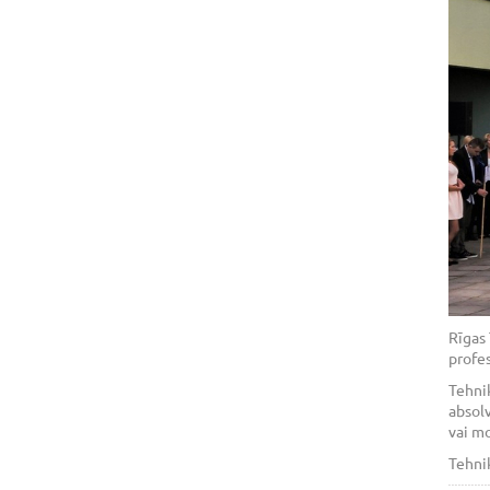
Rīgas 
profes
Tehni
absolv
vai mo
Tehnik