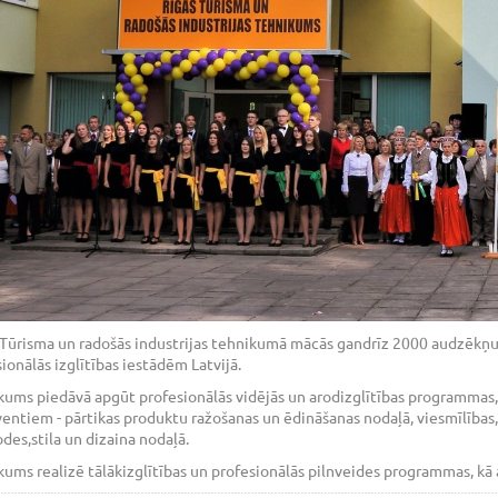
Tūrisma un radošās industrijas tehnikumā mācās gandrīz 2000 audzēkņu. Š
ionālās izglītības iestādēm Latvijā.
kums piedāvā apgūt profesionālās vidējās un arodizglītības programmas,
entiem - pārtikas produktu ražošanas un ēdināšanas nodaļā, viesmīlības
des,stila un dizaina nodaļā.
ums realizē tālākizglītības un profesionālās pilnveides programmas, kā a