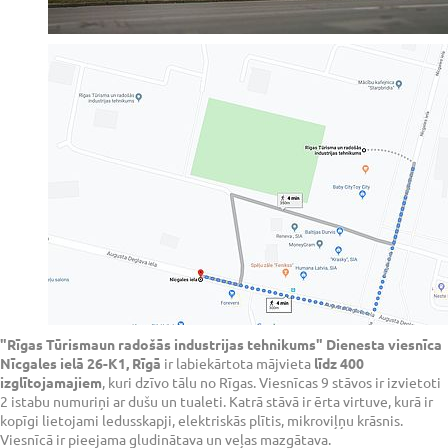
"Rīgas Tūrismaun radošās industrijas tehnikums" Dienesta viesnīca
Nīcgales ielā 26-K1, Rīgā
ir labiekārtota mājvieta
līdz 400
izglītojamajiem
, kuri dzīvo tālu no Rīgas. Viesnīcas 9 stāvos ir izvietoti
2 istabu numuriņi ar dušu un tualeti. Katrā stāvā ir ērta virtuve, kurā ir
kopīgi lietojami ledusskapji, elektriskās plītis, mikroviļņu krāsnis.
Viesnīcā ir pieejama gludinātava un veļas mazgātava.