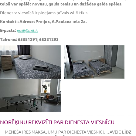
telpā var spēlēt novusu, galda tenisu un dažādas galda spēles.
Dienesta viesnīcā ir pieejams brīvais wi-fi tīkls.
Kontakti: Adrese: Preiļos, A.Paulāna iela 2a.
E-pasts:
preili@rtrit.lv
Tālrunis: 65381291; 65381293
NORĒĶINU REKVIZĪTI PAR DIENESTA VIESNĪCU
MĒNEŠA ĪRES MAKSĀJUMU PAR DIENESTA VIESNĪCU JĀVEIC
LĪDZ