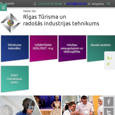
rtrit@rtrit.lv
LV
Meklēt
(+371) 67 57 55 80
/
Ielogoties
Valsts SIA
Rīgas Tūrisma un
radošās industrijas tehnikums
Tehnikuma
UZŅEMŠANA
Mācības
Stundu saraksts
kalendārs
2026./2027. m.g.
pieaugušajiem un
tālākizglītība
A+
a-
RTRIT
Metodiskais
centrs