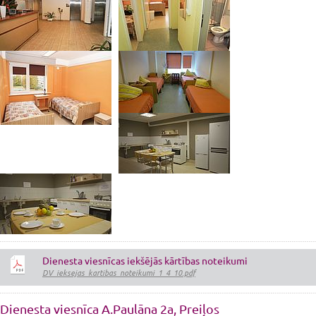
Dienesta viesnīcas iekšējās kārtības noteikumi
DV_ieksejas_kartibas_noteikumi_1_4_10.pdf
Dienesta viesnīca A.Paulāna 2a, Preiļos