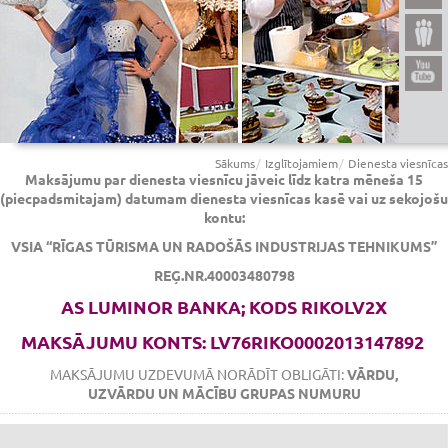
Sākums
Izglītojamiem
Dienesta viesnīcas
Maksājumu par dienesta viesnīcu jāveic līdz katra mēneša 15
(piecpadsmitajam) datumam dienesta viesnīcas kasē vai uz sekojošu
kontu:
VSIA “RĪGAS TŪRISMA UN RADOŠĀS INDUSTRIJAS TEHNIKUMS”
REĢ.NR.40003480798
AS LUMINOR BANKA; KODS RIKOLV2X
MAKSĀJUMU KONTS: LV76RIKO0002013147892
MAKSĀJUMU UZDEVUMĀ NORĀDĪT OBLIGĀTI:
VĀRDU,
UZVĀRDU UN MĀCĪBU GRUPAS NUMURU