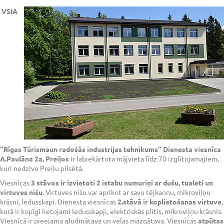
VSIA
"Rīgas Tūrismaun radošās industrijas tehnikums" Dienesta viesnīca
A.Paulāna 2a, Preiļos
ir labiekārtota mājvieta līdz 70 izglītojamajiem,
kuri nedzīvo Preiļu pilsētā.
Viesnīcas
3 stāvos ir izvietoti 2 istabu numuriņi ar dušu, tualeti un
virtuves nišu
. Virtuves nišu var aprīkot ar savu tējkannu, mikroviļņu
krāsni, ledusskapi. Dienesta viesnīcas
2.stāvā ir koplietošanas virtuve
,
kurā ir kopīgi lietojami ledusskapji, elektriskās plītis, mikroviļņu krāsnis.
Viesnīcā ir pieejama gludinātava un veļas mazgātava. Viesnīcas
atpūtas