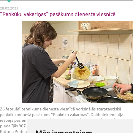
28.02.2023
"Pankūku vakariņas" pasākums dienesta viesnīcā
26.februārī tehnikuma dienesta viesnīcā norisinājās starptautiskā
pankūku mēnešā pasākums "Pankūku vakariņas". Dalībniekiem bija
iespēja pašiem pagatavot dažāda veida pankūkas. Pasākumā aktīvi
piedalījās 907.ist. iemītnieces Krišjāna Bruņeniece, Viktorija Baltace un
Katrīna Puriņa. Vakariņošana notika viesnīcas atpūtas telpā patīkamā