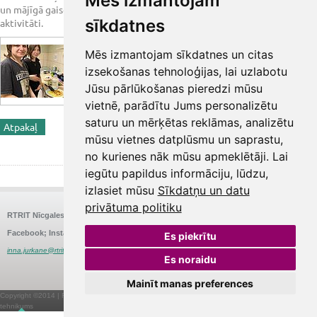
Mēs izmantojam
un mājīgā gaisotnē. Paldies jaunietēm par pasākuma organizēšanu un
sīkdatnes
aktivitāti.
Mēs izmantojam sīkdatnes un citas
izsekošanas tehnoloģijas, lai uzlabotu
Jūsu pārlūkošanas pieredzi mūsu
vietnē, parādītu Jums personalizētu
saturu un mērķētas reklāmas, analizētu
Atpakaļ
<< Iepriekšējā ziņa
Nākamā ziņa >>
mūsu vietnes datplūsmu un saprastu,
Share
no kurienes nāk mūsu apmeklētāji. Lai
iegūtu papildus informāciju, lūdzu,
izlasiet mūsu
Sīkdatņu un datu
privātuma politiku
RTRIT Nīcgales
Nīcgales iela 26, Rīga
E-pasts:
Tālrunis:
67575580
rtrit@rtrit.lv
Facebook; Instagram:
@RigasTRIT
Struktūrvienības vadītāja: Inna Jurkāne
Es piekrītu
inna.jurkane@rtrit.lv
Es noraidu
Mainīt manas preferences
webbuilding.lv
mājas lapu izstrāde
Copyright ©2014 | Rīgas Tūrisma un radošās industrijas
tehnikums