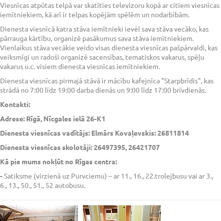
Viesnīcas atpūtas telpā var skatīties televizoru kopā ar citiem viesnīcas
iemītniekiem, kā arī ir telpas kopējām spēlēm un nodarbībām.
Dienesta viesnīcā katra stāva iemītnieki ievēl sava stāva vecāko, kas
pārrauga kārtību, organizē pasākumus sava stāva iemītniekiem.
Vienlaikus stāva vecākie veido visas dienesta viesnīcas pašpārvaldi, kas
veiksmīgi un radoši organizē sacensības, tematiskos vakarus, spēļu
vakarus u.c. visiem dienesta viesnīcas iemītniekiem.
Dienesta viesnīcas pirmajā stāvā ir mācību kafejnīca "Starpbrīdis", kas
strādā no 7:00 līdz 19:00 darba dienās un 9:00 līdz 17:00 brīvdienās.
Kontakti:
Adrese: Rīgā, Nīcgales ielā 26-K1
Dienesta viesnīcas vadītājs: Elmārs Kovaļevskis: 26811814
Dienesta viesnīcas skolotāji: 26497395, 26421707
Kā pie mums nokļūt no Rīgas centra:
-
Satiksme (virzienā uz Purvciemu) – ar 11., 16., 22.trolejbusu vai ar 3.,
6., 13., 50., 51., 52 autobusu.