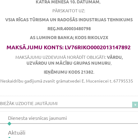
KATRA MĒNEŠA 10. DATUMAM
,
PĀRSKAITOT UZ:
VSIA RĪGAS TŪRISMA UN RADOŠĀS INDUSTRIJAS TEHNIKUMS
REĢ.NR.40003480798
AS LUMINOR BANKA; KODS RIKOLV2X
MAKSĀJUMU KONTS: LV76RIKO0002013147892
MAKSĀJUMU UZDEVUMĀ NORĀDĪT OBLIGĀTI:
VĀRDU,
UZVĀRDU UN MĀCĪBU GRUPAS NUMURU
,
IEŅĒMUMU KODS 21382
.
Neskaidrību gadījumā zvanīt grāmatvedei E. Muceniecei t. 67795535
BIEŽĀK UZDOTIE JAUTĀJUMI
Dienesta viesnīcas jaunumi
Aktuāli