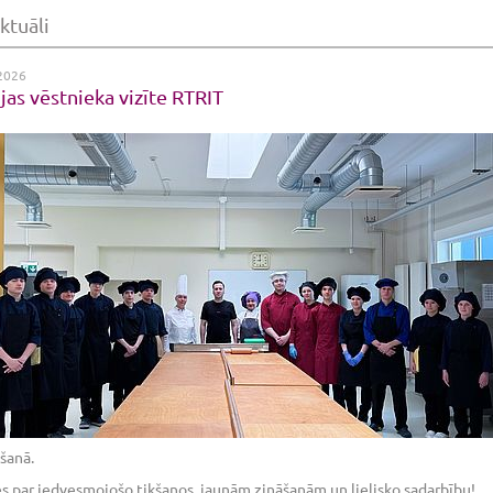
ktuāli
2026
ijas vēstnieka vizīte RTRIT
šanā.
s par iedvesmojošo tikšanos, jaunām zināšanām un lielisko sadarbību!