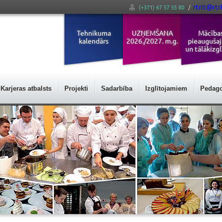
rtrit@rtri
(+371) 67 57 55 80
/
Tehnikuma
UZŅEMŠANA
Mācība
kalendārs
2026./2027. m.g.
pieauguša
un tālākizgl
Karjeras atbalsts
Projekti
Sadarbība
Izglītojamiem
Pedag