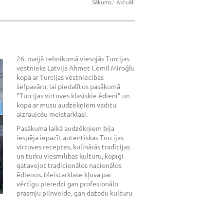
Sākums
Aktuāli
26. maijā tehnikumā viesojās Turcijas
vēstnieks Latvijā Ahmet Cemil Miroğlu
kopā ar Turcijas vēstniecības
šefpavāru, lai piedalītos pasākumā
“Turcijas virtuves klasiskie ēdieni” un
kopā ar mūsu audzēkņiem vadītu
aizraujošu meistarklasi.
Pasākuma laikā audzēkņiem bija
iespēja iepazīt autentiskas Turcijas
virtuves receptes, kulinārās tradīcijas
un turku viesmīlības kultūru, kopīgi
gatavojot tradicionālos nacionālos
ēdienus. Meistarklase kļuva par
vērtīgu pieredzi gan profesionālo
prasmju pilnveidē, gan dažādu kultūru