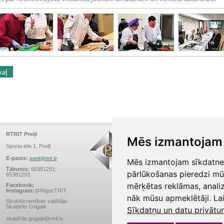
kaļ
RTRIT Preiļi
RTRIT Deglava
Mēs izmantojam 
Augusta Deglava iela 41a,
Sporta iela 1, Preiļi
Rīga
E-pasts:
preili@rtrit.lv
Mēs izmantojam sīkdatnes 
E-pasts:
info.D41@rtrit.lv
Tālrunis:
65381291;
pārlūkošanas pieredzi mū
65381293
Tālrunis:
67147588
mērķētas reklāmas, anali
Facebook;
Facebook; Instagram:
Instagram:
@RigasTRIT
@RigasTRIT
nāk mūsu apmeklētāji. Lai
Struktūrvienības vadītāja:
Struktūrvienības vadītājs:
Skaidrīte Grigale
Raimonds Ezerietis
Sīkdatņu un datu privātu
skaidrīte.grigale@rtrit.lv
raimonds.ezerietis@rtrit.lv