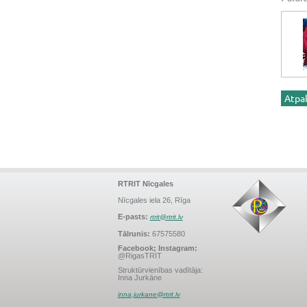
Atpa
RTRIT Nīcgales
Nīcgales iela 26, Rīga
E-pasts:
rtrit@rtrit.lv
Tālrunis:
67575580
Facebook; Instagram:
@RigasTRIT
Struktūrvienības vadītāja:
Inna Jurkāne
inna.jurkane@rtrit.lv