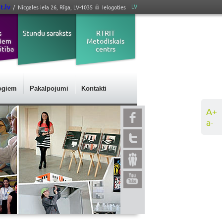
t.lv
LV
/ Nīcgales iela 26, Rīga, LV-1035
Ielogoties
s
Stundu saraksts
RTRIT
jiem
Metodiskais
ītība
centrs
ogiem
Pakalpojumi
Kontakti
A+
a-