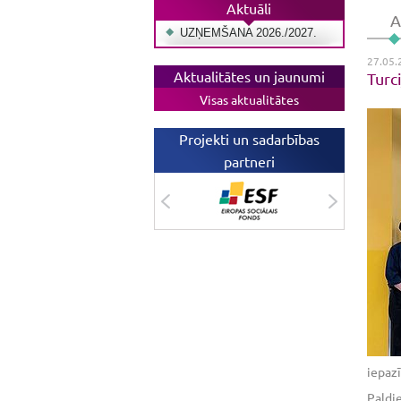
Aktuāli
A
UZŅEMŠANA 2026./2027.
27.05.
Aktualitātes un jaunumi
Turc
Visas aktualitātes
Projekti un sadarbības
partneri
iepazī
Paldie