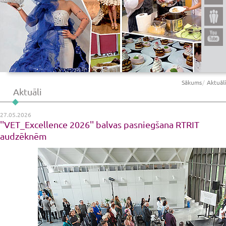
Sākums
Aktuāli
Aktuāli
27.05.2026
''VET_Excellence 2026'' balvas pasniegšana RTRIT
audzēknēm