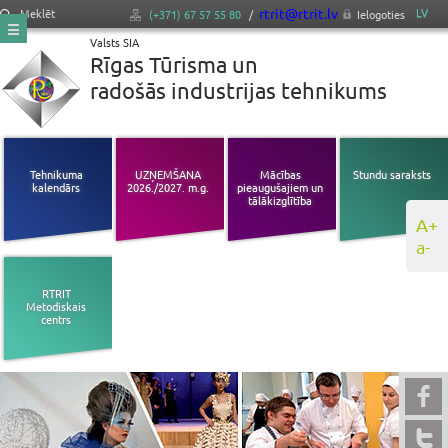
rtrit@rtrit.lv
LV
Meklēt
(+371) 67 57 55 80
/
Ielogoties
Valsts SIA
Rīgas Tūrisma un
radošās industrijas tehnikums
Tehnikuma
UZŅEMŠANA
Mācības
Stundu saraksts
kalendārs
2026./2027. m.g.
pieaugušajiem un
tālākizglītība
A+
a-
RTRIT
Metodiskais
centrs