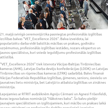
21. maijā svinīgā ceremonijā tika pasniegtas profesionālās izglītības
izcilības balvas ''VET_Excellence 2026''. Balva izveidota, lai
popularizētu darba vidē balstītās mācības un prakses, godinātu
uzņēmumus, profesionālās izglītības iestādes, nozaru ekspertus un
jaunos speciālistus, kuri sniedz ieguldījumu profesionālās izglītības
attīstībā.
"VET_Excellence 2026" tiek īstenota Vācijas-Baltijas Tirdzniecības
kameras (AHK), Latvijas Darba devēju konfederācijas (LDDK) un Latvijas
Tirdzniecības un rūpniecības kameras (LTRK) sadarbībā. Balvu finansē
Vācijas Federatīvās Republikas Izglītības, ģimenes, senioru, sieviešu un
jaunatnes lietu ministrija, bet Latvijā to atbalsta Izglītības un zinātnes
ministrija.
Lepojamies ar RTRIT audzēknēm Agniju Cērmani un Agnesi Frišenfeldi,
kuras ieguva balvas nominācijā "Nākotnes balss". Šo balvu piešķir
jaunajiem speciālistiem un izglītojamiem, kuri mācību un prakses laikā
ar savu attieksmi un profesionālo darbību popularizē jauniešus