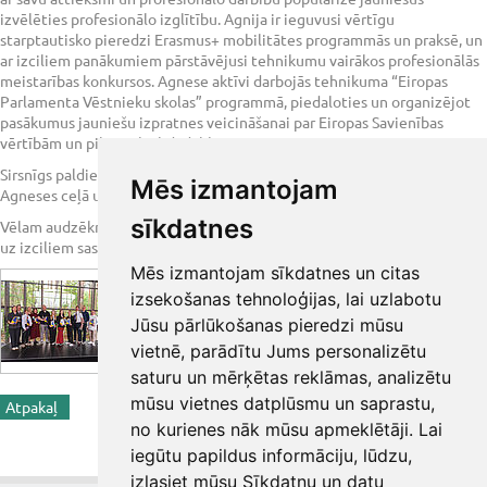
izvēlēties profesionālo izglītību. Agnija ir ieguvusi vērtīgu
starptautisko pieredzi Erasmus+ mobilitātes programmās un praksē, un
ar izciliem panākumiem pārstāvējusi tehnikumu vairākos profesionālās
meistarības konkursos. Agnese aktīvi darbojās tehnikuma “Eiropas
Parlamenta Vēstnieku skolas” programmā, piedaloties un organizējot
pasākumus jauniešu izpratnes veicināšanai par Eiropas Savienības
vērtībām un pilsonisko līdzdalību.
Sirsnīgs paldies skolotājiem par viņu ieguldījumu un atbalstu Agnijas un
Mēs izmantojam
Agneses ceļā uz izaugsmi.
sīkdatnes
Vēlam audzēknēm veiksmi noslēguma eksāmenos un neatlaidību ceļā
uz izciliem sasniegumiem.
Mēs izmantojam sīkdatnes un citas
izsekošanas tehnoloģijas, lai uzlabotu
Jūsu pārlūkošanas pieredzi mūsu
vietnē, parādītu Jums personalizētu
saturu un mērķētas reklāmas, analizētu
mūsu vietnes datplūsmu un saprastu,
Atpakaļ
<< Iepriekšējā ziņa
Nākamā ziņa >>
no kurienes nāk mūsu apmeklētāji. Lai
Share
iegūtu papildus informāciju, lūdzu,
izlasiet mūsu
Sīkdatņu un datu